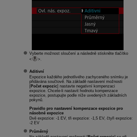
Vyberte možnost sloučení a následně stiskněte tlačítko
.
Aditivní
Expozice každého jednotlivého zachyceného snímku je
přidávána součtově. Na základě nastavení možnosti
[
Počet expozic
] nastavte negativní kompenzaci
expozice. Chcete-li nastavit hodnotu kompenzace
expozice, postupujte podle níže uvedených základních
pokynů.
Pravidlo pro nastavení kompenzace expozice pro
násobné expozice
Dvě expozice: -1 EV, tři expozice: -1,5 EV, čtyři expozice:
-2 EV
Průměrný
Na základě nastavení možnosti [
Počet expozic
] se při