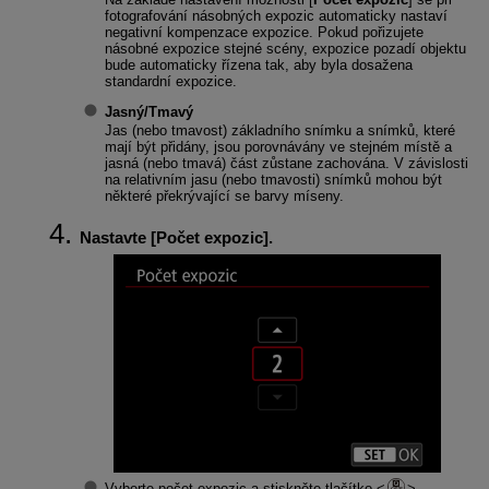
fotografování násobných expozic automaticky nastaví
negativní kompenzace expozice. Pokud pořizujete
násobné expozice stejné scény, expozice pozadí objektu
bude automaticky řízena tak, aby byla dosažena
standardní expozice.
Jasný
/
Tmavý
Jas (nebo tmavost) základního snímku a snímků, které
mají být přidány, jsou porovnávány ve stejném místě a
jasná (nebo tmavá) část zůstane zachována. V závislosti
na relativním jasu (nebo tmavosti) snímků mohou být
některé překrývající se barvy míseny.
Nastavte [
Počet expozic
].
Vyberte počet expozic a stiskněte tlačítko
.