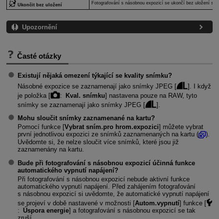
Fotografování s násobnou expozicí se ukončí bez uložení sn
Ukončit bez uložení
Upozornění
Časté otázky
Existují nějaká omezení týkající se kvality snímku?
Násobné expozice se zaznamenají jako snímky JPEG [
]. I když
je položka [
:
Kval. snímku
] nastavena pouze na RAW, tyto
snímky se zaznamenají jako snímky JPEG [
].
Mohu sloučit snímky zaznamenané na kartu?
Pomocí funkce [
Vybrat sním.pro hrom.expozici
] můžete vybrat
první jednotlivou expozici ze snímků zaznamenaných na kartu (
).
Uvědomte si, že nelze sloučit více snímků, které jsou již
zaznamenány na kartu.
Bude při fotografování s násobnou expozicí účinná funkce
automatického vypnutí napájení?
Při fotografování s násobnou expozicí nebude aktivní funkce
automatického vypnutí napájení. Před zahájením fotografování
s násobnou expozicí si uvědomte, že automatické vypnutí napájení
se projeví v době nastavené v možnosti [
Autom.vypnutí
] funkce [
:
Úspora energie
] a fotografování s násobnou expozicí se tak
zruší.