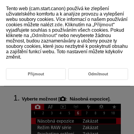
Tento web (cam.start.canon) používá ke zlepšení
uživatelského komfortu a k analýze provozu a vylepšení
webu soubory cookies. Více informací o našem používání
cookies můžete nalézt
zde
. Kliknutím na „
Přijmout
“
D180-081
vyjadřujete souhlas s používáním všech cookies. Pokud
kliknete na „
Odmítnout
“ nebo nevyberete žádnou
Násobné expozice
možnost, budou zaznamenávány a uloženy pouze ty
soubory cookies, které jsou nezbytné k poskytnutí obsahu
a zajištění funkcí webu. Toto nastavení můžete kdykoliv
Sloučení násobných expozic se snímkem JPEG zaznamenaným na
změnit.
kartu
Kontrola a odstranění násobných expozic během fotografování
Přijmout
Odmítnout
Při fotografování násobných expozic (2–9) je možné vidět, jak budou
snímky sloučeny do jednoho snímku.
Vyberte možnost [
:
Násobná expozice
].