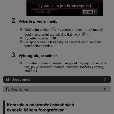
Vyberte první snímek.
Otáčením voliče
vyberte snímek, který má být
použit jako první a stiskněte tlačítko
.
Vyberte možnost [
OK
].
Ve spodní části obrazovky se zobrazí číslo souboru
vybraného snímku.
Vyfotografujte snímek.
Po výběru prvního snímku se počet zbývajících expozic
tak, jak je nastaven pomocí položky [
Počet expozic
],
sníží o 1.
Upozornění
Poznámka
Kontrola a odstranění násobných
expozic během fotografování