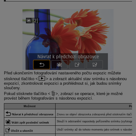
Před ukončením fotografování nastaveného počtu expozic můžete
stisknout tlačítko
a zobrazit aktuální stav snímku s násobnou
expozicí, zkontrolovat expozici a prohlédnout si, jak budou snímky
sloučeny.
Pokud stisknete tlačítko
, zobrazí se operace, které je možné
provést během fotografování s násobnou expozicí.
Možnost
Popi
Návrat k předchozí obrazovce
Znovu se objeví obrazovka zobrazená před stisknutím tlačítk
Slouží k odstranění naposledy pořízeného snímku (vyfotografu
Vrátit zpět poslední snímek
Uloží snímky až do tohoto momentu jako snímek s násobnou e
Uložit a ukončit