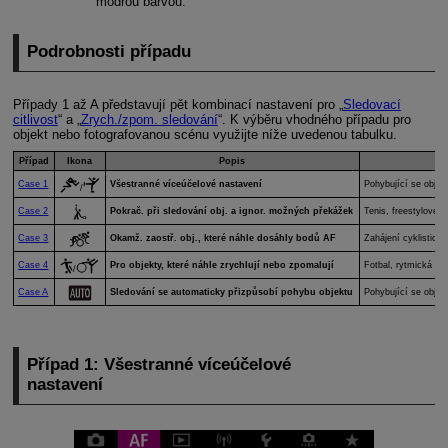
modrou barvou.
Podrobnosti případu
Případy 1 až A představují pět kombinací nastavení pro „
Sledovací
citlivost
“ a „
Zrych./zpom. sledování
“. K výběru vhodného případu pro
objekt nebo fotografovanou scénu využijte níže uvedenou tabulku.
Případ
Ikona
Popis
Case 1
Všestranné víceúčelové nastavení
Pohybující se objek
/
Case 2
Pokrač. při sledování obj. a ignor. možných překážek
Tenis, freestylové l
Case 3
Okamž. zaostř. obj., které náhle dosáhly bodů AF
Zahájení cyklistick
Case 4
Pro objekty, které náhle zrychlují nebo zpomalují
Fotbal, rytmická gy
/
Case A
Sledování se automaticky přizpůsobí pohybu objektu
Pohybující se objek
Případ 1: Všestranné víceúčelové
nastavení