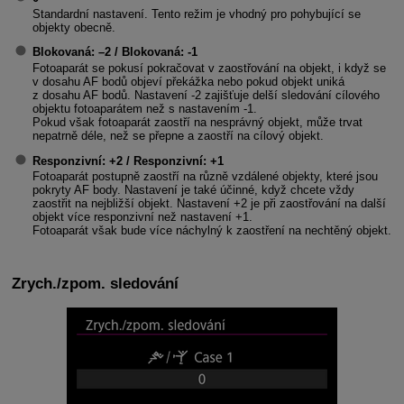
Standardní nastavení. Tento režim je vhodný pro pohybující se
objekty obecně.
Blokovaná
: –2 /
Blokovaná
: -1
Fotoaparát se pokusí pokračovat v zaostřování na objekt, i když se
v dosahu AF bodů objeví překážka nebo pokud objekt uniká
z dosahu AF bodů. Nastavení -2 zajišťuje delší sledování cílového
objektu fotoaparátem než s nastavením -1.
Pokud však fotoaparát zaostří na nesprávný objekt, může trvat
nepatrně déle, než se přepne a zaostří na cílový objekt.
Responzivní
: +2 /
Responzivní
: +1
Fotoaparát postupně zaostří na různě vzdálené objekty, které jsou
pokryty AF body. Nastavení je také účinné, když chcete vždy
zaostřit na nejbližší objekt. Nastavení +2 je při zaostřování na další
objekt více responzivní než nastavení +1.
Fotoaparát však bude více náchylný k zaostření na nechtěný objekt.
Zrych./zpom. sledování