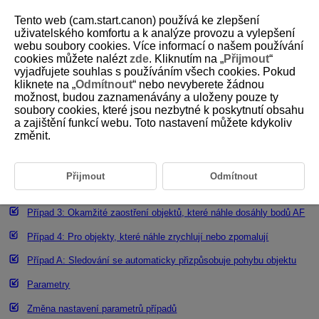
Tento web (cam.start.canon) používá ke zlepšení
uživatelského komfortu a k analýze provozu a vylepšení
webu soubory cookies. Více informací o našem používání
cookies můžete nalézt
zde
. Kliknutím na „
Přijmout
“
D095-102
vyjadřujete souhlas s používáním všech cookies. Pokud
kliknete na „
Odmítnout
“ nebo nevyberete žádnou
Charakteristiky režimu Servo AF
možnost, budou zaznamenávány a uloženy pouze ty
soubory cookies, které jsou nezbytné k poskytnutí obsahu
a zajištění funkcí webu. Toto nastavení můžete kdykoliv
Podrobnosti případu
změnit.
Případ 1: Všestranné víceúčelové nastavení
Případ 2: Pokračování ve sledování objektů a ignorování možných
Přijmout
Odmítnout
překážek
Případ 3: Okamžité zaostření objektů, které náhle dosáhly bodů AF
Případ 4: Pro objekty, které náhle zrychlují nebo zpomalují
Případ A: Sledování se automaticky přizpůsobuje pohybu objektu
Parametry
Změna nastavení parametrů případů