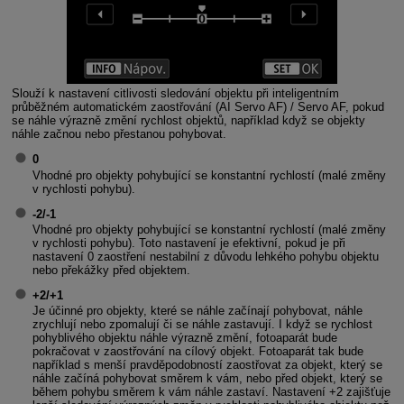
Slouží k nastavení citlivosti sledování objektu při inteligentním
průběžném automatickém zaostřování (AI Servo AF) / Servo AF, pokud
se náhle výrazně změní rychlost objektů, například když se objekty
náhle začnou nebo přestanou pohybovat.
0
Vhodné pro objekty pohybující se konstantní rychlostí (malé změny
v rychlosti pohybu).
-2/-1
Vhodné pro objekty pohybující se konstantní rychlostí (malé změny
v rychlosti pohybu). Toto nastavení je efektivní, pokud je při
nastavení 0 zaostření nestabilní z důvodu lehkého pohybu objektu
nebo překážky před objektem.
+2/+1
Je účinné pro objekty, které se náhle začínají pohybovat, náhle
zrychlují nebo zpomalují či se náhle zastavují. I když se rychlost
pohyblivého objektu náhle výrazně změní, fotoaparát bude
pokračovat v zaostřování na cílový objekt. Fotoaparát tak bude
například s menší pravděpodobností zaostřovat za objekt, který se
náhle začíná pohybovat směrem k vám, nebo před objekt, který se
během pohybu směrem k vám náhle zastaví. Nastavení +2 zajišťuje