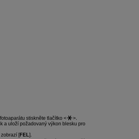
otoaparátu stiskněte tlačítko
.
sk a uloží požadovaný výkon blesku pro
zobrazí [
FEL
].