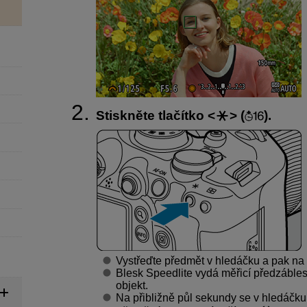
Stiskněte tlačítko
(
).
Vystřeďte předmět v hledáčku a pak na f
Blesk Speedlite vydá měřicí předzáble
objekt.
Na přibližně půl sekundy se v hledáčku 