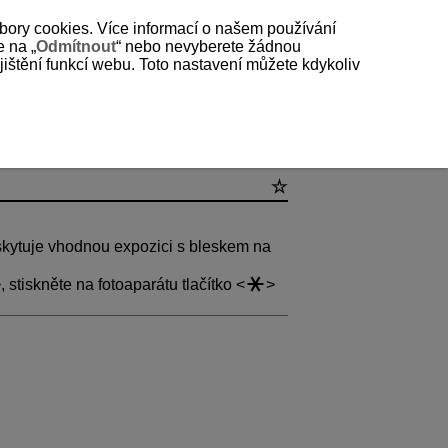
bory cookies. Více informací o našem používání
e na „
Odmítnout
“ nebo nevyberete žádnou
štění funkcí webu. Toto nastavení můžete kdykoliv
skytuje vhodnou expozici s bleskem na
, stiskněte na fotoaparátu tlačítko