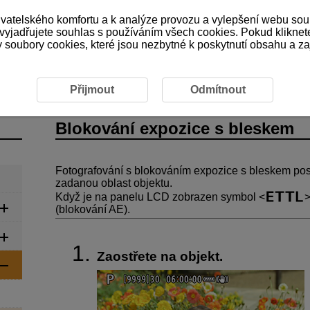
ivatelského komfortu a k analýze provozu a vylepšení webu sou
 vyjadřujete souhlas s používáním všech cookies. Pokud kliknet
ubory cookies, které jsou nezbytné k poskytnutí obsahu a zaji
ování s bleskem
Blokování expozice s bleskem
Přijmout
Odmítnout
Blokování expozice s bleskem
Fotografování s blokováním expozice s bleskem po
zadanou oblast objektu.
Když je na panelu LCD zobrazen symbol
(blokování AE).
Zaostřete na objekt.