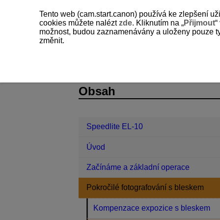
Tento web (cam.start.canon) používá ke zlepšení už
cookies můžete nalézt
zde
. Kliknutím na „
Přijmout
“
možnost, budou zaznamenávány a uloženy pouze ty so
změnit.
Speedlite EL-10
Pokročilé fotograf
D328-017
Obsah
Speedlite EL-10
Úvod
Začínáme a základní operace
Pokročilé fotografování s bleskem
Kompenzace expozice s bleskem