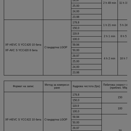
29,97
2 h 49 min
11 h 19 m
25,00
24,00
23,98
179,8
1 h 21 min
5 h 24 m
150,0
119,9
2 h 1 min
8 h 5 mi
100,0
XF-HEVC S
YCC420 10 бита
59,94
Стандартна LGOP
50,00
XF-AVC S
YCC420 8 бита
29,97
4 h 2 min
16 h 7 m
25,00
24,00
23,98
Метод за компреси-
Побитова скорост за 
Формат на запис
Кадрова честота (fps)
ране
(приблиз. Mbps)
179,8
150
150,0
119,9
100
100,0
59,94
XF-HEVC S
YCC422 10 бита
Стандартна LGOP
50,00
29,97
50