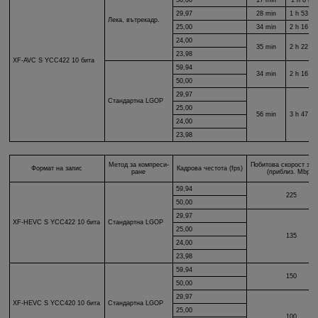
29,97
28 min
1 h 53 mi
Лека, вътрекадр.
25,00
34 min
2 h 16 mi
24,00
35 min
2 h 22 mi
23,98
XF-AVC S
YCC422 10 бита
59,94
34 min
2 h 16 mi
50,00
29,97
Стандартна LGOP
25,00
56 min
3 h 47 mi
24,00
23,98
Метод за компреси-
Побитова скорост за 
Формат на запис
Кадрова честота (fps)
ране
(приблиз. Mbps)
59,94
225
50,00
29,97
XF-HEVC S
YCC422 10 бита
Стандартна LGOP
25,00
135
24,00
23,98
59,94
150
50,00
29,97
XF-HEVC S
YCC420 10 бита
Стандартна LGOP
25,00
100