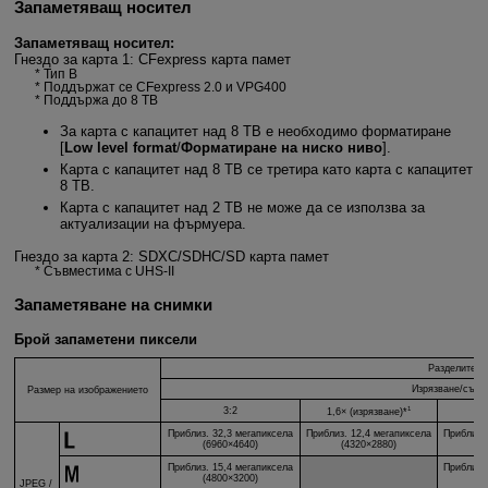
Запаметяващ носител
Запаметяващ носител:
Гнездо за карта 1: CFexpress карта памет
Тип B
Поддържат се CFexpress 2.0 и VPG400
Поддържа до 8 TB
За карта с капацитет над 8 TB е необходимо форматиране
[
Low level format
/
Форматиране на ниско ниво
].
Карта с капацитет над 8 TB се третира като карта с капацитет
8 TB.
Карта с капацитет над 2 TB не може да се използва за
актуализации на фърмуера.
Гнездо за карта 2: SDXC/SDHC/SD карта памет
Съвместима с
UHS-II
Запаметяване на снимки
Брой запаметени пиксели
Разделителн
Изрязване/съот
Размер на изображението
1
3:2
1,6× (изрязване)*
Приблиз. 32,3 мегапиксела
Приблиз. 12,4 мегапиксела
Приблиз.
(6960×4640)
(4320×2880)
(
Приблиз. 15,4 мегапиксела
Приблиз.
(4800×3200)
(
JPEG /