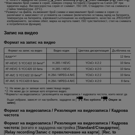
Максимален брой снимки в серия, измерен според тестовите стандарти на Canon (AF при
единичен кадър, Високоскоростна серия от снимки+, ISO 100, Стандартен стил на снимката и
стайна температура: 23°C).
Размерът на файла, възможният брой снимки и максималният брой снимки в серия се
различават в зависимост от условията на снимане (включително оставащ заряд на батерията,
температура на батерията, изрязване/съотношение на изображението, качество на JPEG/HEIF
изображението, заснеман обект, марка на картата памет, ISO чувствителност, стил на снимката
и потребителски функции).
Запис на видео
Формат на запис на видео
Формат на запис на видео
Видео кодек
Цветова дискретизация
Дълбочина на цв
1
2
12 бита
RAW*
*
1
H.265 / HEVC
YCbCr 4:2:2
10 бита
XF-HEVC S YCC422 10 бита*
XF-HEVC S YCC420 10 бита
H.265 / HEVC
YCbCr 4:2:0
10 бита
1
H.264 / MPEG-4 AVC
YCbCr 4:2:2
10 бита
XF-AVC S YCC422 10 бита*
XF-AVC S YCC420 8 бита
H.264 / MPEG-4 AVC
YCbCr 4:2:0
8 бита
1: Не може да се запише като заместващо видео.
2: Не може да се запише като вторично видео.
Форматът на видеозаписа / резолюцията на видеозаписа / кадровата честота, които могат да
бъдат избрани, зависят от настройките, зададени за [
Rec options
/
Опции за
запис
].
Формат на видеозаписа / Резолюция на видеозаписа / Кадрова
честота
Формат на видеозаписа / Резолюция на видеозаписа / Кадрова
честота:
(когато е зададена настройка [
Standard
/
Стандартно
],
[
Relay recording
/
Запис с превключване на карти
], [
Rec. to