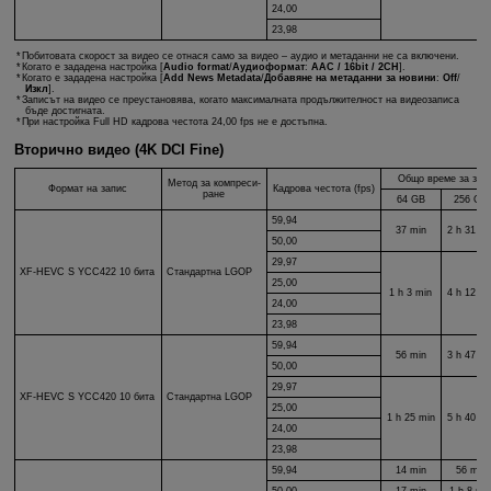
24,00
23,98
Побитовата скорост за видео се отнася само за видео – аудио и метаданни не са включени.
Когато е зададена настройка [
Audio format
/
Аудиоформат
:
AAC / 16bit / 2CH
].
Когато е зададена настройка [
Add News Metadata
/
Добавяне на метаданни за новини
:
Off
/
Изкл
].
Записът на видео се преустановява, когато максималната продължителност на видеозаписа
бъде достигната.
При настройка Full HD кадрова честота 24,00 fps не е достъпна.
Вторично видео (4K DCI Fine)
Общо време за запи
Метод за компреси-
Формат на запис
Кадрова честота (fps)
ране
64 GB
256 GB
59,94
37 min
2 h 31 mi
50,00
29,97
XF-HEVC S
YCC422 10 бита
Стандартна LGOP
25,00
1 h 3 min
4 h 12 mi
24,00
23,98
59,94
56 min
3 h 47 mi
50,00
29,97
XF-HEVC S
YCC420 10 бита
Стандартна LGOP
25,00
1 h 25 min
5 h 40 mi
24,00
23,98
59,94
14 min
56 min
50,00
17 min
1 h 8 mi