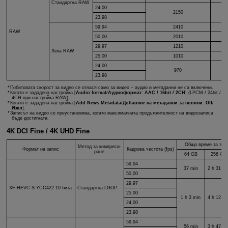
Стандартна RAW
24,00
2150
23,98
59,94
2410
RAW
50,00
2010
29,97
1210
Лека RAW
25,00
1010
24,00
970
23,98
Побитовата скорост за видео се отнася само за видео – аудио и метаданни не са включени.
Когато е зададена настройка [
Audio format
/
Аудиоформат
:
AAC / 16bit / 2CH
] (LPCM / 24bit /
4CH при настройка RAW).
Когато е зададена настройка [
Add News Metadata
/
Добавяне на метаданни за новини
:
Off
/
Изкл
].
Записът на видео се преустановява, когато максималната продължителност на видеозаписа
бъде достигната.
4K DCI Fine / 4K UHD Fine
Общо време за запи
Метод за компреси-
Формат на запис
Кадрова честота (fps)
ране
64 GB
256 GB
59,94
37 min
2 h 31 mi
50,00
29,97
XF-HEVC S
YCC422 10 бита
Стандартна LGOP
25,00
1 h 3 min
4 h 12 mi
24,00
23,98
59,94
56 min
3 h 47 mi