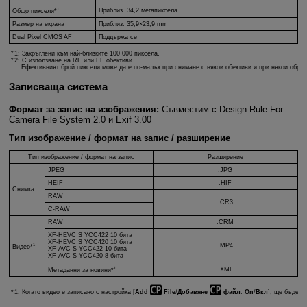
1
Приблиз. 34,2 мегапиксела
Общо пиксели*
Размер на екрана
Приблиз. 35,9×23,9 mm
Dual Pixel CMOS AF
Поддържа се
1: Закръглени към най-близките 100 000 пиксела.
2: С използване на RF или EF обективи.
Ефективният брой пиксели може да е по-малък при снимане с някои обективи и при някои обраб
Записваща система
Формат за запис на изображения:
Съвместим с Design Rule For
Camera File System 2.0 и Exif 3.00
Тип изображение / формат на запис / разширение
Тип изображение / формат на запис
Разширение
JPEG
.JPG
HEIF
.HIF
Снимка
RAW
.CR3
C-RAW
RAW
.CRM
XF-HEVC S
YCC422 10 бита
XF-HEVC S
YCC420 10 бита
1
.MP4
Видео*
XF-AVC S
YCC422 10 бита
XF-AVC S
YCC420 8 бита
1
.XML
Метаданни за новини*
1: Когато видео е записано с настройка [
Add
File
/
Добавяне
файл
:
On
/
Вкл
], ще бъде с