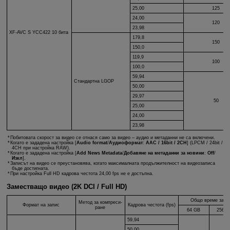
25,00
125
24,00
120
23,98
XF-AVC S
YCC422 10 бита
179,8
150
150,0
119,9
100
100,0
59,94
Стандартна LGOP
50,00
29,97
50
25,00
24,00
23,98
Побитовата скорост за видео се отнася само за видео – аудио и метаданни не са включени.
Когато е зададена настройка [
Audio format
/
Аудиоформат
:
AAC / 16bit / 2CH
] (LPCM / 24bit /
4CH при настройка RAW).
Когато е зададена настройка [
Add News Metadata
/
Добавяне на метаданни за новини
:
Off
/
Изкл
].
Записът на видео се преустановява, когато максималната продължителност на видеозаписа
бъде достигната.
При настройка Full HD кадрова честота 24,00 fps не е достъпна.
Заместващо видео (2K DCI / Full HD)
Общо време за за
Метод за компреси-
Формат на запис
Кадрова честота (fps)
ране
64 GB
256 G
59,94
50,00