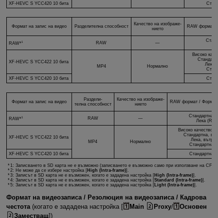
XF-HEVC S
YCC420 10 бита
Стан
Качество на изображе-
Формат на запис на видео
Разделителна способност
RAW формат /
нието
Стан
1
RAW
—
RAW*
Ле
Високо каче
Стандарт
XF-HEVC S
YCC422 10 бита
Лека,
MP4
Нормално
Стан
XF-HEVC S
YCC420 10 бита
Стан
Раздели-
Качество на изображе-
Формат на запис на видео
RAW формат / Формат
телна способност
нието
Стандартна 
1
RAW
—
RAW*
Лека (RA
Високо качество, 
Стандартна, вът
XF-HEVC S
YCC422 10 бита
Лека, вътрек
MP4
Нормално
Стандартна 
XF-HEVC S
YCC420 10 бита
Стандартна 
1: Записването в SD карта не е възможно (записването е възможно само при използване на CFexp
2: Не може да се избере настройка [
High (Intra-frame)
].
3: Записът в SD карта не е възможен, когато е зададена настройка [
High (Intra-frame)
].
4: Записът в SD карта не е възможен, когато е зададена настройка [
Standard (Intra-frame)
].
5: Записът в SD карта не е възможен, когато е зададена настройка [
Light (Intra-frame)
].
Формат на видеозаписа / Резолюция на видеозаписа / Кадрова
честота
(когато е зададена настройка [
Main
Proxy
/
Основен
Заместващ
])