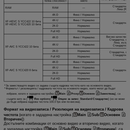
телна способност
нието
Стандартна 
RAW
RAW
—
Лека (RA
4K-D
Фино / Нормално
4K-U
Фино / Нормално
XF-HEVC S
YCC422 10 бита
Стандартна 
XF-HEVC S
YCC420 10 бита
2K-D
Нормално
Full HD
Нормално
Високо качество, 
4K-D
Фино / Нормално
Стандартна, вът
Лека, вътрек
4K-U
Фино / Нормално
Стандартна 
XF-AVC S
YCC422 10 бита
2K-D
Нормално
Стандартна, вът
Стандартна 
Full HD
Нормално
4K-D
Фино / Нормално
4K-U
Фино / Нормално
XF-AVC S
YCC420 8 бита
Стандартна 
2K-D
Нормално
Full HD
Нормално
За заместващото видео се задава същата кадрова честота като на основното видео.
Форматът / резолюцията / кадровата честота на основното видео, които могат да бъдат
избрани, когато е зададена настройка [
Main
Proxy
/
Основен
Заместващ
], са
същите като за [
Rec options
/
Опции за запис
:
Standard
/
Стандартно
] (но не може
да бъде избрана кадрова честота 100,0 fps или по-висока).
Формат на видеозаписа / Резолюция на видеозаписа / Кадрова
честота
(когато е зададена настройка [
Main
Sub
/
Основен
Вторичен
])
Достъпните комбинации от основно видео и вторично видео, когато
е зададена настройка [
Main
Sub
/
Основен
Вторичен
], са