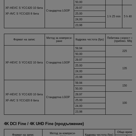
50,00
XF-HEVC S
YCC420 10 бита
29,97
Стандартна LGOP
25,00
XF-AVC S
YCC420 8 бита
1 h 25 min
5 h 40 mi
24,00
23,98
Метод за компреси-
Побитова скорост за 
Формат на запис
Кадрова честота (fps)
ране
(приблиз. Mbps)
59,94
225
50,00
29,97
XF-HEVC S
YCC422 10 бита
Стандартна LGOP
25,00
135
24,00
23,98
59,94
150
50,00
XF-HEVC S
YCC420 10 бита
29,97
Стандартна LGOP
25,00
XF-AVC S
YCC420 8 бита
100
24,00
23,98
4K DCI Fine / 4K UHD Fine (продължение)
Общо време за
Метод за компреси-
Формат на запис
Кадрова честота (fps)