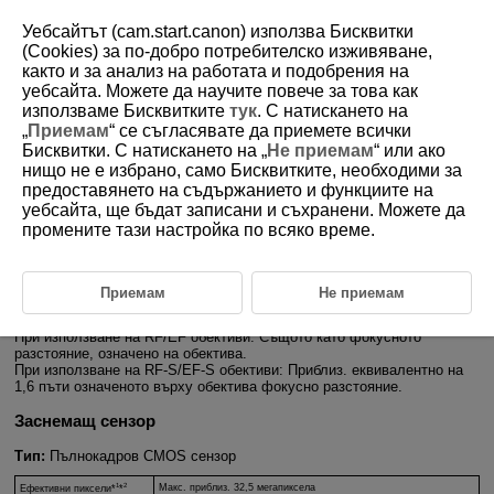
Уебсайтът (cam.start.canon) използва Бисквитки
(Cookies) за по-добро потребителско изживяване,
както и за анализ на работата и подобрения на
уебсайта. Можете да научите повече за това как
D388-246
използваме Бисквитките
тук
. С натискането на
„
Приемам
“ се съгласявате да приемете всички
Спецификации
Бисквитки. С натискането на „
Не приемам
“ или ако
нищо не е избрано, само Бисквитките, необходими за
предоставянето на съдържанието и функциите на
Форматиране
уебсайта, ще бъдат записани и съхранени. Можете да
Тип:
Цифров безогледален фотоапарат с AF/AE
промените тази настройка по всяко време.
Гнездо за обектива:
Canon RF
Съвместими обективи:
RF обективи на Canon (включително
RF-S
обективи)
Приемам
Не приемам
Обективите EF или
EF-S
на Canon (с изключение на обективи
EF-M
)
също са съвместими с използване на адаптер
EF-EOS R
.
Фокусно разстояние на обектива:
При използване на RF/EF обективи: Същото като фокусното
разстояние, означено на обектива.
При използване на
RF-S
/
EF-S
обективи: Приблиз. еквивалентно на
1,6 пъти означеното върху обектива фокусно разстояние.
Заснемащ сензор
Тип:
Пълнокадров CMOS сензор
1
2
Макс. приблиз. 32,5 мегапиксела
Ефективни пиксели*
*