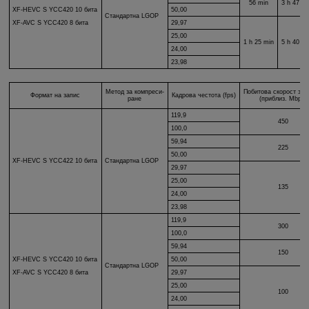
56 min
3 h 47 mi
XF-HEVC S
YCC420 10 бита
50,00
Стандартна LGOP
29,97
XF-AVC S
YCC420 8 бита
25,00
1 h 25 min
5 h 40 mi
24,00
23,98
Метод за компреси-
Побитова скорост за 
Формат на запис
Кадрова честота (fps)
ране
(приблиз. Mbps)
119,9
450
100,0
59,94
225
50,00
XF-HEVC S
YCC422 10 бита
Стандартна LGOP
29,97
25,00
135
24,00
23,98
119,9
300
100,0
59,94
150
XF-HEVC S
YCC420 10 бита
50,00
Стандартна LGOP
29,97
XF-AVC S
YCC420 8 бита
25,00
100
24,00