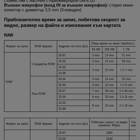
съвместим с насочен стереомикрофон
DM-E1D
Външен микрофон (вход IN за външен микрофон):
стерео мини-
конектор с диаметър 3,5 mm (3-изводен)
Приблизително време за запис, побитова скорост за
видео, размер на файла и изисквания към картата
RAW
Общо време за запис (приблиз.)
Формат на запис
RAW формат
Кадрова честота (fps)
64 GB
256 GB
1 TB
29,97
3 min
13 min
51 min
25,00
3 min
15 min
59 min
Стандартна RAW
24,00
3 min
15 min
1 h 1 min
23,98
59,94
3 min
14 min
55 min
RAW
50,00
4 min
16 min
1 h 6 min
29,97
7 min
28 min
1 h 49 min
Лека RAW
25,00
8 min
33 min
2 h 11 min
24,00
8 min
35 min
2 h 16 min
23,98
Побитова скорост за видео
Разме
Формат на запис
RAW формат
Кадрова честота (fps)
(приблиз. Mbps)
(прибл
29,97
2600
25,00
2240