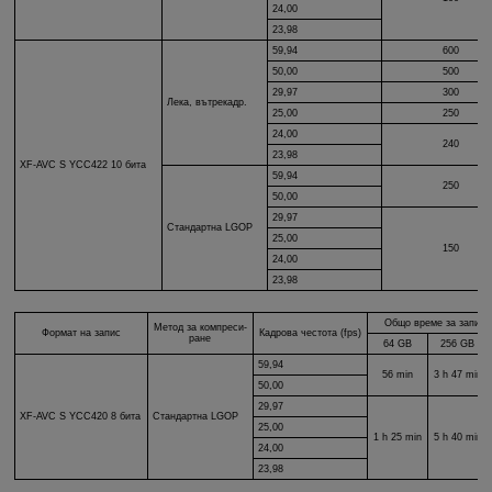
24,00
23,98
59,94
600
50,00
500
29,97
300
Лека, вътрекадр.
25,00
250
24,00
240
23,98
XF-AVC S
YCC422 10 бита
59,94
250
50,00
29,97
Стандартна LGOP
25,00
150
24,00
23,98
Общо време за запис (
Метод за компреси-
Формат на запис
Кадрова честота (fps)
ране
64 GB
256 GB
59,94
56 min
3 h 47 min
50,00
29,97
XF-AVC S
YCC420 8 бита
Стандартна LGOP
25,00
1 h 25 min
5 h 40 min
24,00
23,98