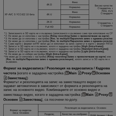
Фино
4K-D
Високо качество, 
Нормално
Стандартна, вът
Лека, вътрек
Фино
Стандартна 
XF-AVC S
YCC422 10 бита
4K-U
Нормално
2K-D
Нормално
Стандартна, вът
Стандартна 
Full HD
Нормално
1: Записването в SD карта не е възможно (записването е възможно само при използване на CFexp
2: Не може да се използва с настройка [
Relay recording
/
Запис с превключване на карти
].
3: Не може да се използва с настройка [
Rec. to multiple
/
Паралелен запис с еднаква резолюци
4: Не може да се използва с настройка [
Rec. to multiple
/
Паралелен запис с еднаква резолюци
5: Само карти с формат exFAT могат да се използват за запис (записът в карти с формат FAT32 н
6: Записът в SD карта не е възможен, когато е зададена настройка [
High (Intra-frame)
].
7: Записът в SD карта не е възможен, когато е зададена настройка [
Standard (Intra-frame)
].
8: Записът в SD карта не е възможен, когато е зададена настройка [
Light (Intra-frame)
].
9: Не може да се избере настройка [
High (Intra-frame)
].
Не може да се използва с настройка [
Relay recording
/
Запис с превключване на карти
] или
[
Rec. to multiple
/
Паралелен запис с еднаква резолюция
], когато записът в SD карта не е
възможен.
Формат на видеозаписа / Резолюция на видеозаписа / Кадрова
честота
(когато е зададена настройка [
Main
Proxy
/
Основен
Заместващ
])
Форматът и резолюцията на запис на заместващото видео се
задават автоматично в зависимост от формата и резолюцията на
запис на основното видео. Комбинациите от основно видео и
заместващо видео, когато е зададена настройка [
Main
Proxy
/
Основен
Заместващ
], са посочени по-долу.
Резолюция на видеозаписа: Основен
Формат на видеоза-
писа: Основен
Раздели-
Качество на изображе-
RAW формат / Формат