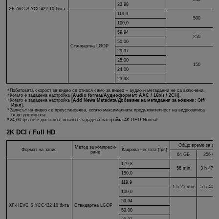
23,98
XF-AVC S
YCC422 10 бита
119,9
500
100,0
59,94
250
50,00
Стандартна LGOP
29,97
25,00
150
24,00
23,98
Побитовата скорост за видео се отнася само за видео – аудио и метаданни не са включени.
Когато е зададена настройка [
Audio format
/
Аудиоформат
:
AAC / 16bit / 2CH
].
Когато е зададена настройка [
Add News Metadata
/
Добавяне на метаданни за новини
:
Off
/
Изкл
].
Записът на видео се преустановява, когато максималната продължителност на видеозаписа
бъде достигната.
24,00 fps не е достъпна, когато е зададена настройка 4K UHD Normal.
2K DCI / Full HD
Общо време за зап
Метод за компреси-
Формат на запис
Кадрова честота (fps)
ране
64 GB
256 GB
179,8
56 min
3 h 47 m
150,0
119,9
1 h 25 min
5 h 40 m
100,0
59,94
XF-HEVC S
YCC422 10 бита
Стандартна LGOP
50,00