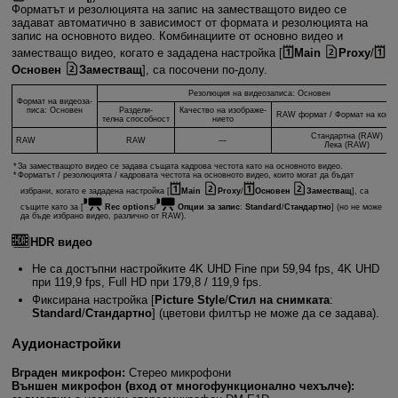
Форматът и резолюцията на запис на заместващото видео се
задават автоматично в зависимост от формата и резолюцията на
запис на основното видео. Комбинациите от основно видео и
заместващо видео, когато е зададена настройка [
Main
Proxy
/
Основен
Заместващ
], са посочени по-долу.
Резолюция на видеозаписа: Основен
Формат на видеоза-
писа: Основен
Раздели-
Качество на изображе-
RAW формат / Формат на комп
телна способност
нието
Стандартна (RAW)
RAW
RAW
—
Лека (RAW)
За заместващото видео се задава същата кадрова честота като на основното видео.
Форматът / резолюцията / кадровата честота на основното видео, които могат да бъдат
избрани, когато е зададена настройка [
Main
Proxy
/
Основен
Заместващ
], са
същите като за [
Rec options
/
Опции за запис
:
Standard
/
Стандартно
] (но не може
да бъде избрано видео, различно от RAW).
HDR видео
Не са достъпни настройките 4K UHD Fine при 59,94 fps, 4K UHD
при 119,9 fps, Full HD при 179,8 / 119,9 fps.
Фиксирана настройка [
Picture Style
/
Стил на снимката
:
Standard
/
Стандартно
] (цветови филтър не може да се задава).
Аудионастройки
Вграден микрофон:
Стерео микрофони
Външен микрофон (вход от многофункционално чехълче):