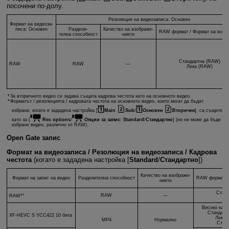
посочени по-долу.
Резолюция на видеозаписа: Основен
Формат на видеоза-
писа: Основен
Раздели-
Качество на изображе-
RAW формат / Формат на комп
телна способност
нието
Стандартна (RAW)
RAW
RAW
—
Лека (RAW)
За вторичното видео се задава същата кадрова честота като на основното видео.
Форматът / резолюцията / кадровата честота на основното видео, които могат да бъдат
избрани, когато е зададена настройка [
Main
Sub
/
Основен
Вторичен
], са същите
като за [
Rec options
/
Опции за запис
:
Standard
/
Стандартно
] (но не може да бъде
избрано видео, различно от RAW).
Open Gate запис
Формат на видеозаписа / Резолюция на видеозаписа / Кадрова
честота
(когато е зададена настройка [
Standard
/
Стандартно
])
Качество на изображе-
Формат на запис на видео
Разделителна способност
RAW формат /
нието
Стан
1
RAW
—
RAW*
Ле
Високо каче
Стандарт
XF-HEVC S
YCC422 10 бита
Лека,
MP4
Нормално
Стан