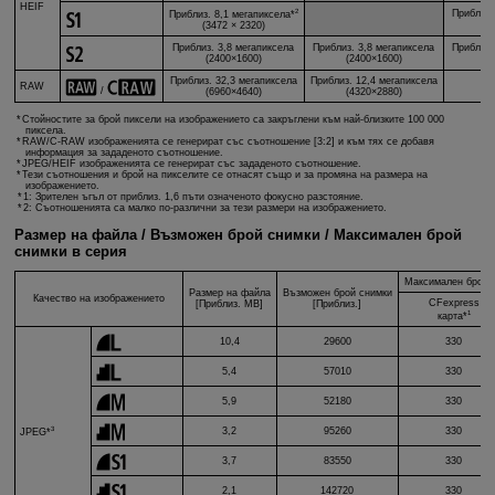
HEIF
2
Приблиз.
Приблиз. 8,1 мегапиксела*
(
(3472 × 2320)
Приблиз. 3,8 мегапиксела
Приблиз. 3,8 мегапиксела
Приблиз.
(2400×1600)
(2400×1600)
(
Приблиз. 32,3 мегапиксела
Приблиз. 12,4 мегапиксела
RAW
/
(6960×4640)
(4320×2880)
Стойностите за брой пиксели на изображението са закръглени към най-близките 100 000
пиксела.
RAW/
C-RAW
изображенията се генерират със съотношение [3:2] и към тях се добавя
информация за зададеното съотношение.
JPEG/HEIF изображенията се генерират със зададеното съотношение.
Тези съотношения и брой на пикселите се отнасят също и за промяна на размера на
изображението.
1: Зрителен ъгъл от приблиз. 1,6 пъти означеното фокусно разстояние.
2: Съотношенията са малко по-различни за тези размери на изображението.
Размер на файла / Възможен брой снимки / Максимален брой
снимки в серия
Максимален брой с
Размер на файла
Възможен брой снимки
Качество на изображението
CFexpress
[Приблиз. MB]
[Приблиз.]
1
карта*
10,4
29600
330
5,4
57010
330
5,9
52180
330
3
3,2
95260
330
JPEG*
3,7
83550
330
2,1
142720
330