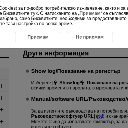
(Cookies) за по-добро потребителско изживяване, както и за
ме Бисквитките
тук
. С натискането на „
Приемам
“ се съглася
е избрано, само Бисквитките, необходими за предоставянето
е тази настройка по всяко време.
нформация
Приемам
Не приемам
Друга информация
Show log
/
Показване на регистър
Изберете [
:
Show log
/
:
Показване на рег
всички промени в паролата, в мрежовата ин
Manual/software URL
/
Ръководство/
За да изтеглите ръководства на потребителя,
Ръководство/софтуер URL
] (
) и сканира
Можете също да използвате компютър, за да
изтеглите софтуер.