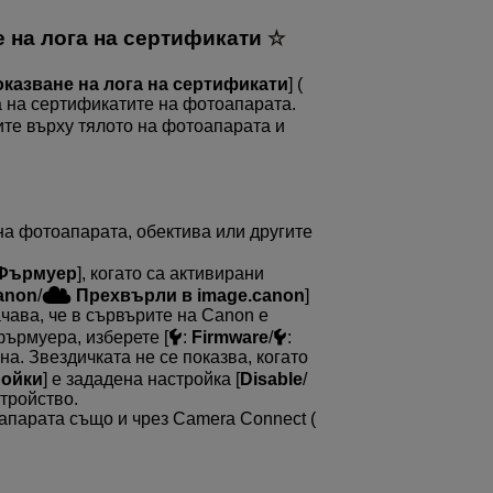
 на лога на сертификати
казване на лога на сертификати
] (
ата на сертификатите на фотоапарата.
ите върху тялото на фотоапарата и
на фотоапарата, обектива или другите
Фърмуер
], когато са активирани
canon
/
Прехвърли в image.canon
]
чава, че в сървърите на Canon е
ърмуера, изберете [
:
Firmware
/
:
на. Звездичката не се показва, когато
ройки
] е зададена настройка [
Disable
/
стройство.
парата също и чрез Camera Connect (