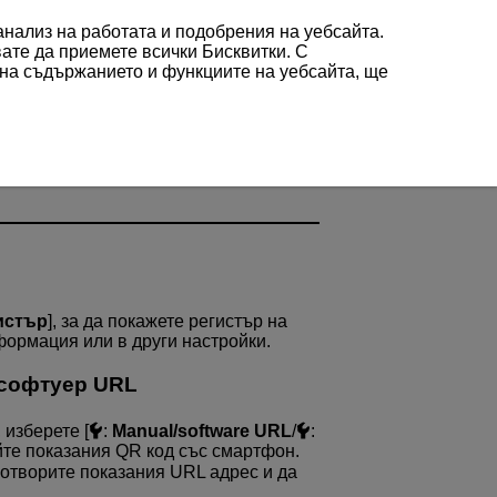
 анализ на работата и подобрения на уебсайта.
вате да приемете всички Бисквитки. С
 на съдържанието и функциите на уебсайта, ще
истър
], за да покажете регистър на
формация или в други настройки.
софтуер URL
 изберете [
:
Manual/software URL
/
:
йте показания QR код със смартфон.
 отворите показания URL адрес и да