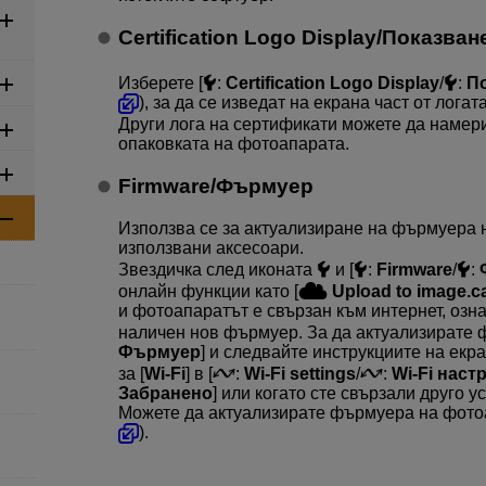
Certification Logo Display
/
Показване
Изберете [
:
Certification Logo Display
/
:
По
), за да се изведат на екрана част от лог
Други лога на сертификати можете да намер
опаковката на фотоапарата.
Firmware
/
Фърмуер
Използва се за актуализиране на фърмуера 
използвани аксесоари.
Звездичка след иконата
и [
:
Firmware
/
:
онлайн функции като [
Upload to image.
и фотоапаратът е свързан към интернет, озна
наличен нов фърмуер. За да актуализирате ф
Фърмуер
] и следвайте инструкциите на екра
за [
Wi-Fi
] в [
:
Wi-Fi settings
/
:
Wi-Fi наст
Забранено
] или когато сте свързали друго у
Можете да актуализирате фърмуера на фотоа
).