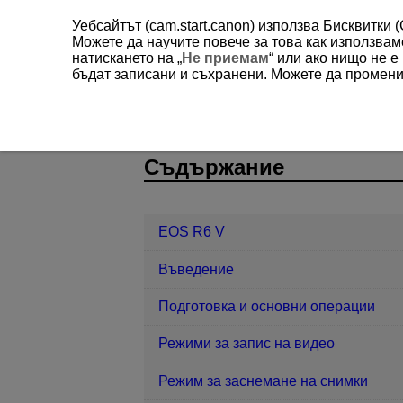
Уебсайтът (cam.start.canon) използва Бисквитки 
Можете да научите повече за това как използва
натискането на „
Не приемам
“ или ако нищо не 
бъдат записани и съхранени. Можете да променит
EOS R6 V
Настройки
Друга и
D388-230
Съдържание
EOS R6 V
Въведение
Подготовка и основни операции
Режими за запис на видео
Режим за заснемане на снимки