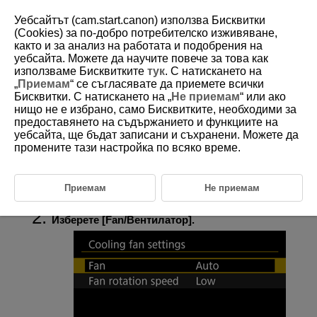
Уебсайтът (cam.start.canon) използва Бисквитки
(Cookies) за по-добро потребителско изживяване,
както и за анализ на работата и подобрения на
уебсайта. Можете да научите повече за това как
D388-221
използваме Бисквитките
тук
. С натискането на
„
Приемам
“ се съгласявате да приемете всички
Настройки за охлаждащия
Бисквитки. С натискането на „
Не приемам
“ или ако
вентилатор
нищо не е избрано, само Бисквитките, необходими за
предоставянето на съдържанието и функциите на
уебсайта, ще бъдат записани и съхранени. Можете да
Можете да използвате охлаждащия вентилатор, за да отведете
промените тази настройка по всяко време.
топлината от вътрешността на фотоапарата.
Изберете [
:
Cooling fan settings
/
:
Настройки за
Приемам
Не приемам
охлаждащия вентилатор
] (
).
Изберете [
Fan
/
Вентилатор
].