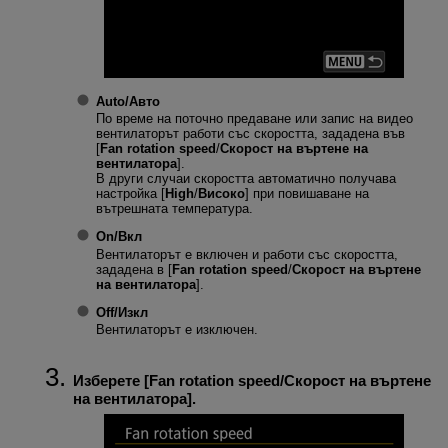
Auto
/
Авто
По време на поточно предаване или запис на видео
вентилаторът работи със скоростта, зададена във
[
Fan rotation speed
/
Скорост на въртене на
вентилатора
].
В други случаи скоростта автоматично получава
настройка [
High
/
Високо
] при повишаване на
вътрешната температура.
On
/
Вкл
Вентилаторът е включен и работи със скоростта,
зададена в [
Fan rotation speed
/
Скорост на въртене
на вентилатора
].
Off
/
Изкл
Вентилаторът е изключен.
Изберете [
Fan rotation speed
/
Скорост на въртене
на вентилатора
].