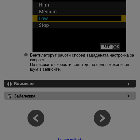
Вентилаторът работи според зададената настройка за
скорост.
По-високите скорости водят до по-силен механичен
шум в записите.
Внимание
Забележка
За този уебсайт