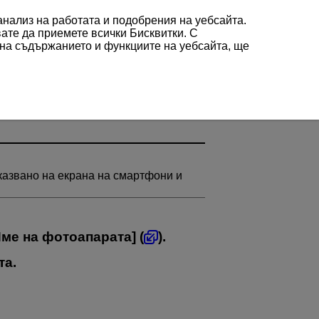
 анализ на работата и подобрения на уебсайта.
вате да приемете всички Бисквитки. С
 на съдържанието и функциите на уебсайта, ще
казвано на екрана на смартфони и
ме на фотоапарата
] (
).
та.