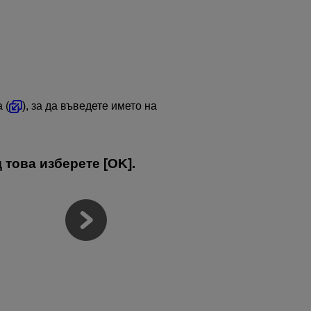
 (
), за да въведете името на
 това изберете [
OK
].