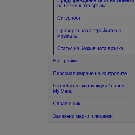
Предупреждения за използването
на безжичната връзка
Сигурност
Проверка на настройките на
мрежата
Статус на безжичната връзка
Настройки
Персонализиране на контролите
Потребителски функции / панел
My Menu
Справочник
Запазени марки и лицензи