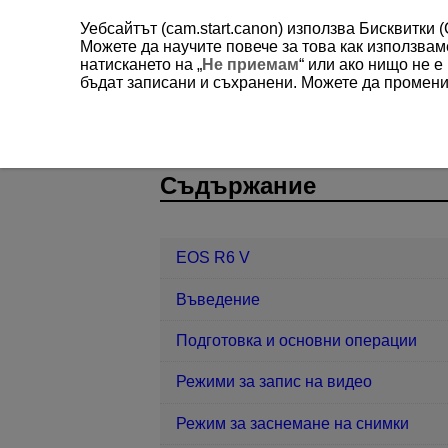
Уебсайтът (cam.start.canon) използва Бисквитки 
Можете да научите повече за това как използва
натискането на „
Не приемам
“ или ако нищо не 
бъдат записани и съхранени. Можете да променит
EOS R6 V
Комуникационни функц
D388-186
Съдържание
EOS R6 V
Въведение
Подготовка и основни операции
Режими за запис на видео
Режим за заснемане на снимки