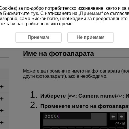
(Cookies) за по-добро потребителско изживяване, както и за
ме Бисквитките
тук
. С натискането на „
Приемам
“ се съглася
е избрано, само Бисквитките, необходими за предоставянето
е тази настройка по всяко време.
ии
Име на фотоапарата
Приемам
Не приемам
Име на фотоапарата
Можете да промените името на фотоапарата (по
други фотоапарати), ако е необходимо.
Изберете [
:
Camera name
/
:
И
Променете името на фотоапара