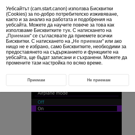
Уебсайтът (cam.start.canon) използва Бисквитки
(Cookies) за по-добро потребителско изживяване,
както и за анализ на работата и подобрения на
уебсайта. Можете да научите повече за това как
D388-183
използваме Бисквитките
тук
. С натискането на
„
Приемам
“ се съгласявате да приемете всички
Самолетен режим
Бисквитки. С натискането на „
Не приемам
“ или ако
нищо не е избрано, само Бисквитките, необходими за
предоставянето на съдържанието и функциите на
Можете временно да деактивирате функциите
Wi-Fi
и Bluetooth.
уебсайта, ще бъдат записани и съхранени. Можете да
промените тази настройка по всяко време.
Изберете [
:
Airplane mode
/
:
Самолетен
режим
] (
).
Приемам
Не приемам
Задайте [
On
/
Вкл
].