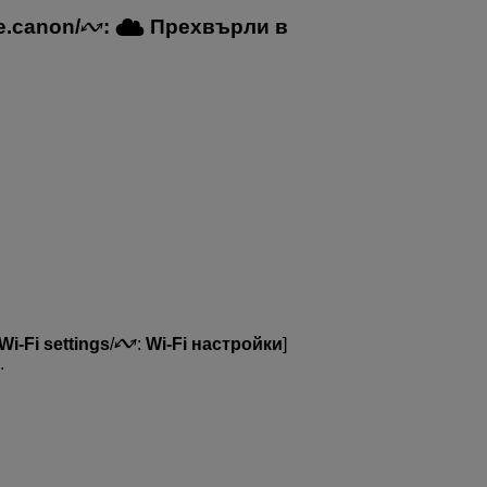
e.canon
/
:
Прехвърли в
Wi-Fi settings
/
:
Wi-Fi настройки
]
.