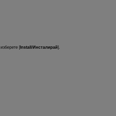
изберете [
Install
/
Инсталирай
].