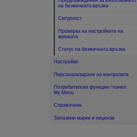
Предупреждения за използването
на безжичната връзка
Сигурност
Проверка на настройките на
мрежата
Статус на безжичната връзка
Настройки
Персонализиране на контролите
Потребителски функции / панел
My Menu
Справочник
Запазени марки и лицензи