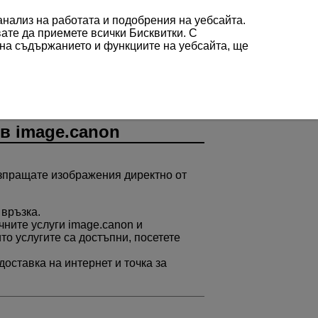
 анализ на работата и подобрения на уебсайта.
вате да приемете всички Бисквитки. С
 на съдържанието и функциите на уебсайта, ще
в image.canon
изпращате изображения директно от
 връзка.
чните услуги image.canon и
то услугите са достъпни, посетете
оставка на интернет и точка за