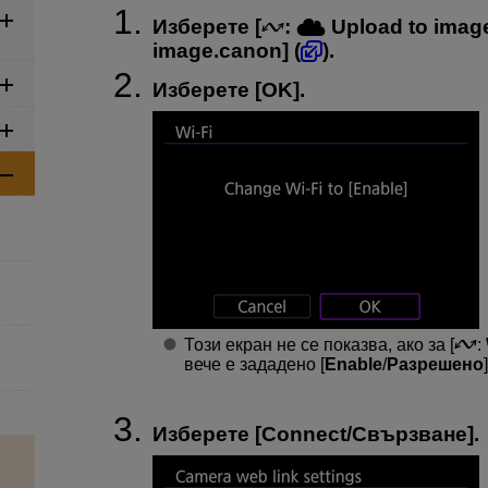
Изберете [
:
Upload to imag
image.canon
] (
).
Изберете [
OK
].
Този екран не се показва, ако за [
:
вече е зададено [
Enable
/
Разрешено
]
Изберете [
Connect
/
Свързване
].