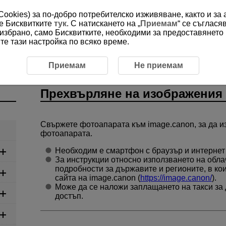
(Cookies) за по-добро потребителско изживяване, както и за
ме Бисквитките
тук
. С натискането на „
Приемам
“ се съглася
е избрано, само Бисквитките, необходими за предоставянето
е тази настройка по всяко време.
ии
Прехвърляне на изображения в image.canon
Приемам
Не приемам
Прехвърляне на изображения 
Свържете фотоапарата към image.canon, за да 
фотоапарата.
Необходим е смартфон с браузър и интернет
За инструкции относно използването на обла
подробности за държавите и регионите, в кои
сайта на image.canon (
https://image.canon/
).
Може да се наложи заплащането на такси за д
достъп.