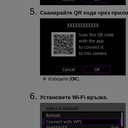
Сканирайте QR кода чрез прил
Изберете [
OK
].
Установете
Wi-Fi
връзка.