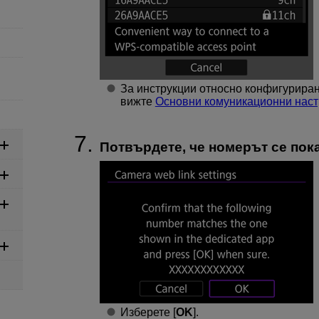
За инструкции относно конфигуриран
вижте
Основни комуникационни наст
Потвърдете, че номерът се пок
Изберете [
OK
].