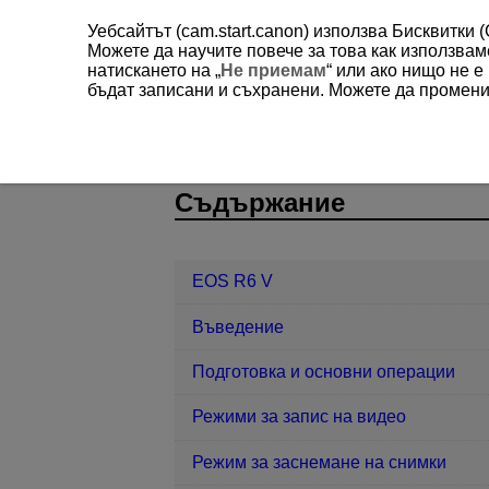
Уебсайтът (cam.start.canon) използва Бисквитки 
Можете да научите повече за това как използва
натискането на „
Не приемам
“ или ако нищо не 
бъдат записани и съхранени. Можете да променит
EOS R6 V
Комуникационни функц
D388-178
Съдържание
EOS R6 V
Въведение
Подготовка и основни операции
Режими за запис на видео
Режим за заснемане на снимки