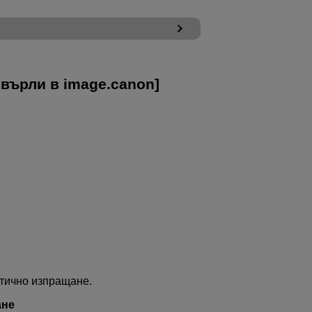
върли в image.canon
]
тично изпращане.
ане