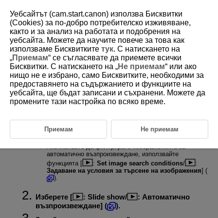
Уебсайтът (cam.start.canon) използва Бисквитки
(Cookies) за по-добро потребителско изживяване,
както и за анализ на работата и подобрения на
уебсайта. Можете да научите повече за това как
D388-165
използваме Бисквитките
тук
. С натискането на
„
Приемам
“ се съгласявате да приемете всички
Автоматично възпроизвеждане
Бисквитки. С натискането на „
Не приемам
“ или ако
нищо не е избрано, само Бисквитките, необходими за
предоставянето на съдържанието и функциите на
Можете да възпроизвеждате изображенията от картата в
автоматична последователност.
уебсайта, ще бъдат записани и съхранени. Можете да
промените тази настройка по всяко време.
Задайте изображения за възпроизвеждане.
Приемам
Не приемам
За да възпроизведете всички изображения в картата,
преминете към стъпка 2.
Ако желаете да филтрирате изображенията за
автоматично възпроизвеждане, използвайте
функцията [
:
Set image search conditions
/
:
Задаване на условия за търсене на изображения
] (
).
Изберете [
:
Slide show
/
:
Автоматично
възпроизвеждане
] (
).