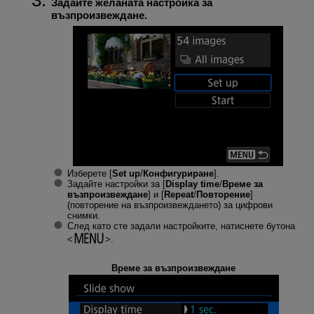
Задайте желаната настройка за
възпроизвеждане.
Изберете [
Set up
/
Конфигуриране
].
Задайте настройки за [
Display time
/
Време за
възпроизвеждане
] и [
Repeat
/
Повторение
]
(повторение на възпроизвеждането) за цифрови
снимки.
След като сте задали настройките, натиснете бутона
.
Време за възпроизвеждане