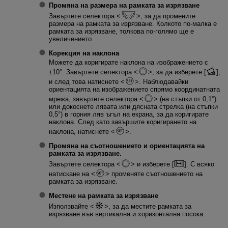
Промяна на размера на рамката за изрязване
Завъртете селектора
, за да промените
размера на рамката за изрязване. Колкото по-малка е
рамката за изрязване, толкова по-голямо ще е
увеличението.
Корекция на наклона
Можете да коригирате наклона на изображението с
±10°. Завъртете селектора
, за да изберете [
],
и след това натиснете
. Наблюдавайки
ориентацията на изображението спрямо координатната
мрежа, завъртете селектора
(на стъпки от 0,1°)
или докоснете лявата или дясната стрелка (на стъпки
0,5°) в горния ляв ъгъл на екрана, за да коригирате
наклона. След като завършите коригирането на
наклона, натиснете
.
Промяна на съотношението и ориентацията на
рамката за изрязване.
Завъртете селектора
и изберете [
]. С всяко
натискане на
променяте съотношението на
рамката за изрязване.
Местене на рамката за изрязване
Използвайте
, за да местите рамката за
изрязване във вертикална и хоризонтална посока.