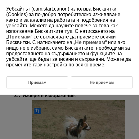
Уебсайтът (cam.start.canon) използва Бисквитки
(Cookies) за по-добро потребителско изживяване,
както и за анализ на работата и подобрения на
уебсайта. Можете да научите повече за това как
D388-163
използваме Бисквитките
тук
. С натискането на
„
Приемам
“ се съгласявате да приемете всички
Изрязване на JPEG/HEIF
Бисквитки. С натискането на „
Не приемам
“ или ако
изображения
нищо не е избрано, само Бисквитките, необходими за
предоставянето на съдържанието и функциите на
уебсайта, ще бъдат записани и съхранени. Можете да
Можете да изрежете заснето JPEG или HEIF изображение и да го
промените тази настройка по всяко време.
съхраните като отделно изображение. Не можете да изрязвате RAW
изображения и кадри от 4K видео, запаметени като цифрови снимки.
Приемам
Не приемам
Изберете [
:
Cropping
/
:
Изрязване
] (
).
Изберете изображение.