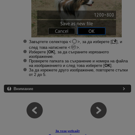
Завъртете селектора
, за да изберете [
], и
след това натиснете
.
Изберете [
OK
], за да съхраните изрязаното
изображение.
Проверете папката за съхранение и номера на файла
на изображението и след това изберете [
OK
].
За да изрежете друго изображение, повторете стъпки
от 2 до 5.
Внимание
За този уебсайт