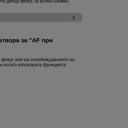
ете добър фокус за всяка снимка.
атвора за "AF при
а фокус или на освобождаването на
н когато използвате функцията