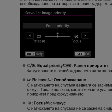
освобождаване на затвора за първия кадър, ког
:
Equal priority
/
:
Равен приоритет
Фокусирането и освобождаването на затвора
:
Release
/
:
Освобождаване
С натискането на спусъка веднага се заснема
фокус. Това е полезно, когато желаете улавя
приоритет пред фокусирането.
:
Focus
/
:
Фокус
С натискането на спусъка не се заснема сним