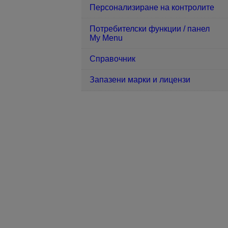
Персонализиране на контролите
Потребителски функции / панел
My Menu
Справочник
Запазени марки и лицензи