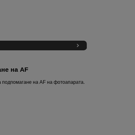
ане на AF
а подпомагане на AF на фотоапарата.