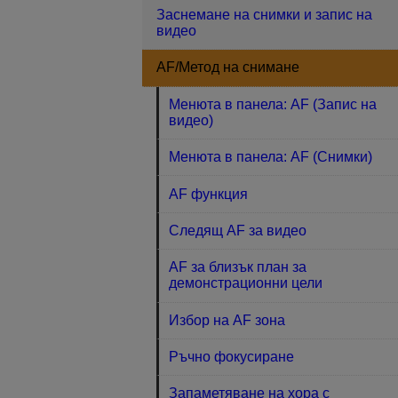
Заснемане на снимки и запис на
видео
AF/Метод на снимане
Менюта в панела: AF (Запис на
видео)
Менюта в панела: AF (Снимки)
AF функция
Следящ AF за видео
AF за близък план за
демонстрационни цели
Избор на AF зона
Ръчно фокусиране
Запаметяване на хора с