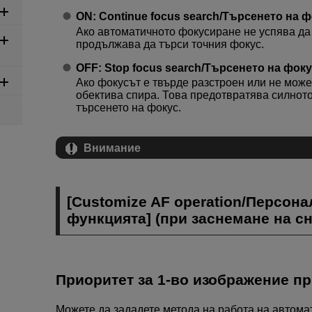
ON
:
Continue focus search
/
Търсенето на 
Ако автоматичното фокусиране не успява да 
продължава да търси точния фокус.
OFF
:
Stop focus search
/
Търсенето на фоку
Ако фокусът е твърде разстроен или не може 
обектива спира. Това предотвратява силнот
търсенето на фокус.
Внимание
[
Customize AF operation
/
Персона
функцията
] (при заснемане на с
Приоритет за 1-во изображение п
Можете да зададете метода на работа на автома