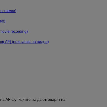
а снимки)
ео)
n movie recording)
ящ AF
] (при запис на видео)
на AF функциите, за да отговарят на