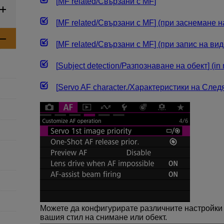
[
MF related
/
Свързани с MF
]
[
MF related
/
Свързани с MF
] (при заснемане н
[
MF related
/
Свързани с MF
] (при запис на вид
[
Subject detection
/
Разпознаване на обект
] (i
[
Servo AF character.
/
Характеристики на След
Можете да конфигурирате различните настройки 
вашия стил на снимане или обект.