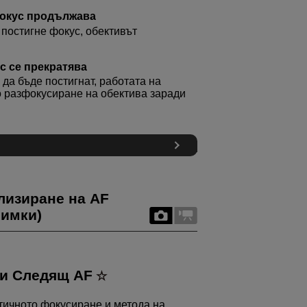
фокус продължава
постигне фокус, обективът
с се прекратява
да бъде постигнат, работата на
о разфокусиране на обектива заради
лизиране на AF
нимки)
ри Следящ AF
тичното фокусиране и метода на