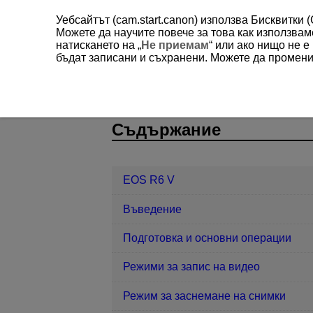
Уебсайтът (cam.start.canon) използва Бисквитки 
Можете да научите повече за това как използва
натискането на „
Не приемам
“ или ако нищо не 
бъдат записани и съхранени. Можете да променит
EOS R6 V
AF/Метод на снимане
D388-137
Съдържание
EOS R6 V
Въведение
Подготовка и основни операции
Режими за запис на видео
Режим за заснемане на снимки