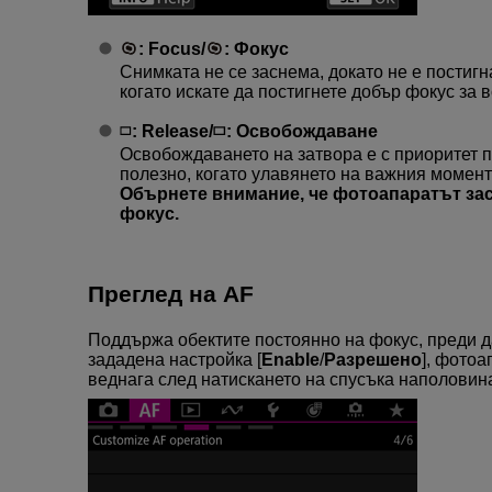
:
Focus
/
:
Фокус
Снимката не се заснема, докато не е постигн
когато искате да постигнете добър фокус за 
:
Release
/
:
Освобождаване
Освобождаването на затвора е с приоритет п
полезно, когато улавянето на важния момент
Обърнете внимание, че фотоапаратът зас
фокус.
Преглед на AF
Поддържа обектите постоянно на фокус, преди да
зададена настройка [
Enable
/
Разрешено
], фотоа
веднага след натискането на спусъка наполовин