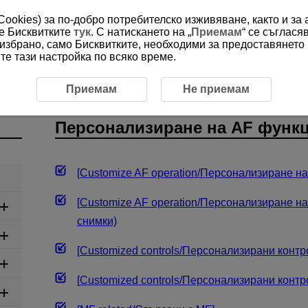
(Cookies) за по-добро потребителско изживяване, както и за
ме Бисквитките
тук
. С натискането на „
Приемам
“ се съглася
е избрано, само Бисквитките, необходими за предоставянето
е тази настройка по всяко време.
Персонализиране на AF функциите
Приемам
Не приемам
Персонализиране на AF функ
[
Customize AF operation
/
Персонализиране на
[
Customize AF operation
/
Персонализиране на
снимки)
[
Customized controls
/
Персонализирани контр
[
Customized controls
/
Персонализирани контр