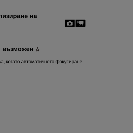
лизиране на
 е възможен
ва, когато автоматичното фокусиране