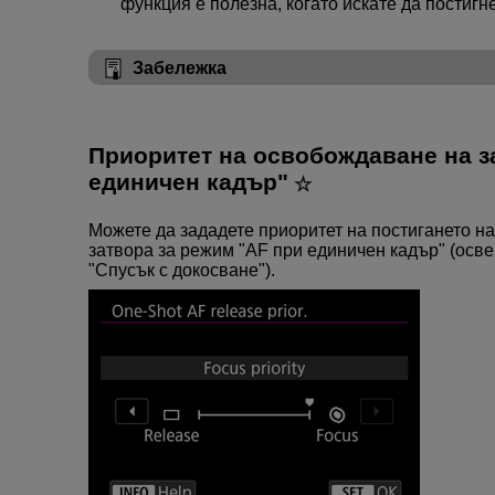
функция е полезна, когато искате да постигн
Забележка
Приоритет на освобождаване на з
единичен кадър"
Можете да зададете приоритет на постигането н
затвора за режим "AF при единичен кадър" (осве
"Спусък с докосване").