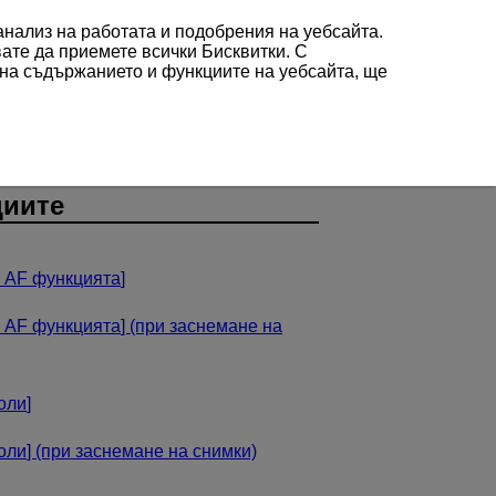
 анализ на работата и подобрения на уебсайта.
вате да приемете всички Бисквитки. С
 на съдържанието и функциите на уебсайта, ще
циите
 AF функцията
]
 AF функцията
] (при заснемане на
оли
]
оли
] (при заснемане на снимки)