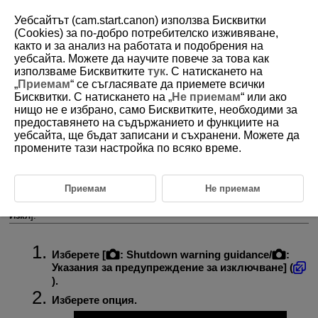
Уебсайтът (cam.start.canon) използва Бисквитки
(Cookies) за по-добро потребителско изживяване,
както и за анализ на работата и подобрения на
уебсайта. Можете да научите повече за това как
D388-120
използваме Бисквитките
тук
. С натискането на
„
Приемам
“ се съгласявате да приемете всички
Указания за предупреждение за
Бисквитки. С натискането на „
Не приемам
“ или ако
изключване
нищо не е избрано, само Бисквитките, необходими за
предоставянето на съдържанието и функциите на
уебсайта, ще бъдат записани и съхранени. Можете да
Указанията за предупреждение за изключване (относно
промените тази настройка по всяко време.
автоматичното изключване по време на запис на видео поради
висока вътрешна температура при определени настройки за запис
на видео) могат да бъдат показани при стартиране. Ако
предпочитате да не извеждате указанията за предупреждение за
Приемам
Не приемам
изключване, задайте за [
:
Shutdown warning guidance
/
:
Указания за предупреждение за изключване
] настройка [
Off
/
Изкл
].
Изберете [
:
Shutdown warning guidance
/
:
Указания за предупреждение за изключване
] (
).
Изберете опция.