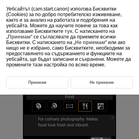
Уебсайтът (cam.start.canon) използва Бисквитки
(Cookies) за по-добро потребителско изживяване,
както и за анализ на работата и подобрения на
уебсайта. Можете да научите повече за това как
D388-048
използваме Бисквитките
тук
. С натискането на
„
Приемам
“ се съгласявате да приемете всички
Храна
Бисквитки. С натискането на „
Не приемам
“ или ако
нищо не е избрано, само Бисквитките, необходими за
предоставянето на съдържанието и функциите на
Използвайте [
] (
Food
/
Храна
) за практикуване на кулинарна
уебсайта, ще бъдат записани и съхранени. Можете да
фотография. Снимката ще изглежда ярка и апетитна. Също така
червеникавите оттенъци ще бъдат редуцирани в снимки, заснети
промените тази настройка по всяко време.
при осветление от лампа с нажежаема жичка или други подобни
източници на светлина.
Приемам
Не приемам