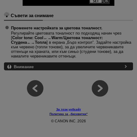
Съвети за снимане
Променете настройката за цветова тоналност.
Регулирайте цветовата тоналност по подходящ начин чрез
[
Color tone: Cool←→Warm
/
Цветова тоналност:
Студена←→Топла
] в екрана „Бърз контрол“. Задайте настройка
към червено (топли тонове), за да увеличите червеникавите
оттенъци на храната, или към синьо (студени тонове), за да
намалите червеникавите оттенъци.
Внимание
За този уебсайт
Политика за „бисквитки“
© CANON INC. 2026