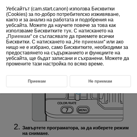
Уебсайтът (cam.start.canon) използва Бисквитки
(Cookies) за по-добро потребителско изживяване,
както и за анализ на работата и подобрения на
уебсайта. Можете да научите повече за това как
D388-042
използваме Бисквитките
тук
. С натискането на
„
Приемам
“ се съгласявате да приемете всички
Задаване на режима на снимане
Бисквитки. С натискането на „
Не приемам
“ или ако
нищо не е избрано, само Бисквитките, необходими за
предоставянето на съдържанието и функциите на
Поставете превключвателя за заснемане на
уебсайта, ще бъдат записани и съхранени. Можете да
снимки/запис на видео в позиция
.
промените тази настройка по всяко време.
Приемам
Не приемам
Завъртете програматора, за да изберете режим
на снимане.