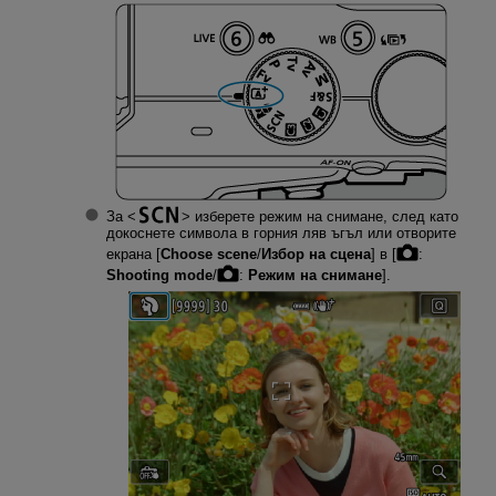
За
изберете режим на снимане, след като
докоснете символа в горния ляв ъгъл или отворите
екрана [
Choose scene
/
Избор на сцена
] в [
:
Shooting mode
/
:
Режим на снимане
].