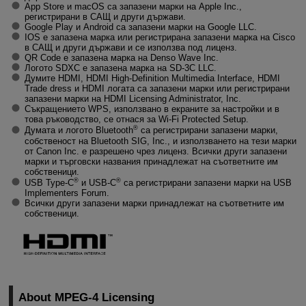
App Store и macOS са запазени марки на Apple Inc.,
регистрирани в САЩ и други държави.
Google Play и Android са запазени марки на Google LLC.
IOS е запазена марка или регистрирана запазени марка на Cisco
в САЩ и други държави и се използва под лиценз.
QR Code е запазена марка на Denso Wave Inc.
Логото SDXC е запазена марка на SD-3C LLC.
Думите HDMI, HDMI
High-Definition
Multimedia Interface, HDMI
Trade dress и HDMI логата са запазени марки или регистрирани
запазени марки на HDMI Licensing Administrator, Inc.
Съкращението WPS, използвано в екраните за настройки и в
това ръководство, се отнася за
Wi-Fi
Protected Setup.
®
Думата и логото Bluetooth
са регистрирани запазени марки,
собственост на Bluetooth SIG, Inc., и използването на тези марки
от Canon Inc. е разрешено чрез лиценз. Всички други запазени
марки и търговски названия принадлежат на съответните им
собственици.
®
®
USB Type-C
и USB-C
са регистрирани запазени марки на USB
Implementers Forum.
Всички други запазени марки принадлежат на съответните им
собственици.
About
MPEG-4
Licensing