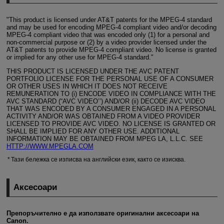
"This product is licensed under AT&T patents for the
MPEG-4
standard
and may be used for encoding
MPEG-4
compliant video and/or decoding
MPEG-4
compliant video that was encoded only (1) for a personal and
non-commercial purpose or (2) by a video provider licensed under the
AT&T patents to provide
MPEG-4
compliant video. No license is granted
or implied for any other use for
MPEG-4
standard."
THIS PRODUCT IS LICENSED UNDER THE AVC PATENT
PORTFOLIO LICENSE FOR THE PERSONAL USE OF A CONSUMER
OR OTHER USES IN WHICH IT DOES NOT RECEIVE
REMUNERATION TO (i) ENCODE VIDEO IN COMPLIANCE WITH THE
AVC STANDARD (“AVC VIDEO’’) AND/OR (ii) DECODE AVC VIDEO
THAT WAS ENCODED BY A CONSUMER ENGAGED IN A PERSONAL
ACTIVITY AND/OR WAS OBTAINED FROM A VIDEO PROVIDER
LICENSED TO PROVIDE AVC VIDEO. NO LICENSE IS GRANTED OR
SHALL BE IMPLIED FOR ANY OTHER USE. ADDITIONAL
INFORMATION MAY BE OBTAINED FROM MPEG LA, L.L.C. SEE
HTTP://WWW.MPEGLA.COM
Тази бележка се изписва на английски език, както се изисква.
Аксесоари
Препоръчително е да използвате оригинални аксесоари на
Canon.