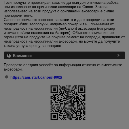
Този продукт е проектиран така, че да осигури оптимална работа
при използване на оригинални аксесоари на Canon. Затова
използването на този продукт с оригинални аксесоари е силно
препоръчително.
Canon не поема отговорност за каквито и да е повреди на този
продукт и/или злополуки, например пожар и т.н., причинени от
неизправност на неоригинални (не-Canon) аксесоари (например
изтичане и/или експлозия на батерия). Обърнете внимание, че
гаранцията на продукта не покрива ремонт на повреди, причинени от
неизправност на неоригинални аксесоари, но можете да получите
такава услуга срещу заплащане.
Внимание
Проверете следния уебсайт за информация относно съвместимите
аксесоари.
https://cam.start.canon/H002/