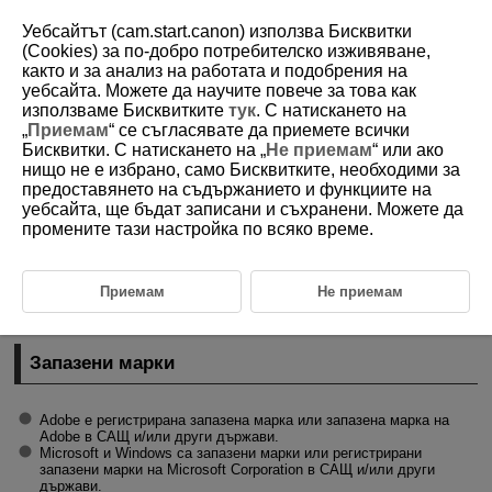
Уебсайтът (cam.start.canon) използва Бисквитки
(Cookies) за по-добро потребителско изживяване,
както и за анализ на работата и подобрения на
уебсайта. Можете да научите повече за това как
D375-227
използваме Бисквитките
тук
. С натискането на
„
Приемам
“ се съгласявате да приемете всички
Запазени марки и лицензи
Бисквитки. С натискането на „
Не приемам
“ или ако
нищо не е избрано, само Бисквитките, необходими за
предоставянето на съдържанието и функциите на
Запазени марки
уебсайта, ще бъдат записани и съхранени. Можете да
промените тази настройка по всяко време.
About
MPEG-4
Licensing
Аксесоари
Приемам
Не приемам
Регламенти
Запазени марки
Adobe е регистрирана запазена марка или запазена марка на
Adobe в САЩ и/или други държави.
Microsoft и Windows са запазени марки или регистрирани
запазени марки на Microsoft Corporation в САЩ и/или други
държави.