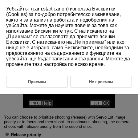
Уебсайтът (cam.start.canon) използва Бисквитки
(Cookies) за по-добро потребителско изживяване,
както и за анализ на работата и подобрения на
1-7 Servo 1st Image Priority
уебсайта. Можете да научите повече за това как
използваме Бисквитките
тук
. С натискането на
„
Приемам
“ се съгласявате да приемете всички
Configuring Servo 1st image priority actions
Бисквитки. С натискането на „
Не приемам
“ или ако
нищо не е избрано, само Бисквитките, необходими за
предоставянето на съдържанието и функциите на
уебсайта, ще бъдат записани и съхранени. Можете да
промените тази настройка по всяко време.
Приемам
Не приемам
You can choose to prioritize shooting (release) with Servo 1st image
priority or to focus and then shoot. In continuous shooting, the camera
shoots with release priority from the second shot.
Release priority