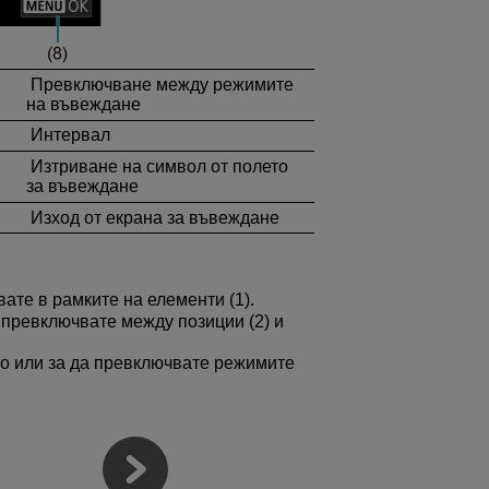
Превключване между режимите
на въвеждане
Интервал
Изтриване на символ от полето
за въвеждане
Изход от екрана за въвеждане
вате в рамките на елементи (1).
а превключвате между позиции (2) и
то или за да превключвате режимите