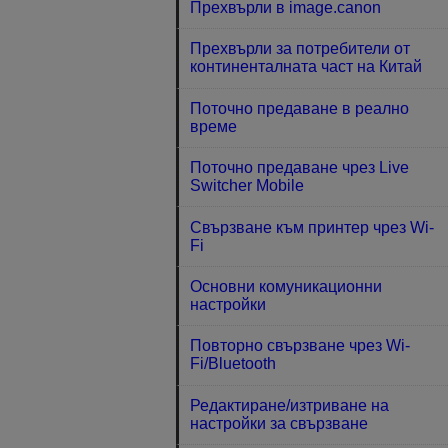
Прехвърли в image.canon
Прехвърли за потребители от
континенталната част на Китай
Поточно предаване в реално
време
Поточно предаване чрез Live
Switcher Mobile
Свързване към принтер чрез Wi-
Fi
Основни комуникационни
настройки
Повторно свързване чрез Wi-
Fi/Bluetooth
Редактиране/изтриване на
настройки за свързване