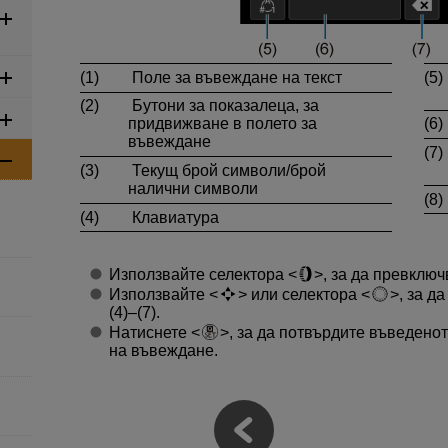
(1)
Поле за въвеждане на текст
(5)
(2)
Бутони за показалеца, за
придвижване в полето за
(6)
въвеждане
(7)
(3)
Текущ брой символи/брой
налични символи
(8)
(4)
Клавиатура
Използвайте селектора
, за да превключ
Използвайте
или селектора
, за д
(4)–(7).
Натиснете
, за да потвърдите въведено
на въвеждане.