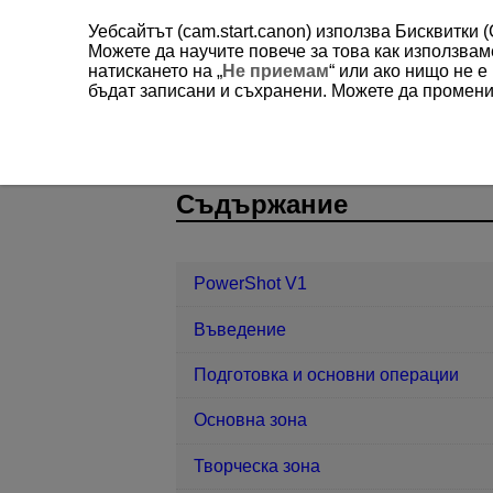
Уебсайтът (cam.start.canon) използва Бисквитки 
Можете да научите повече за това как използва
натискането на „
Не приемам
“ или ако нищо не 
бъдат записани и съхранени. Можете да променит
PowerShot V1
Комуникационни ф
D292-158
Съдържание
PowerShot V1
Въведение
Подготовка и основни операции
Основна зона
Творческа зона