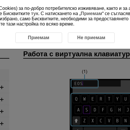
(Cookies) за по-добро потребителско изживяване, както и за
ме Бисквитките
тук
. С натискането на „
Приемам
“ се съглася
е избрано, само Бисквитките, необходими за предоставянето
е тази настройка по всяко време.
ункции
Работа с виртуална клавиатура
Приемам
Не приемам
Работа с виртуална клавиатур