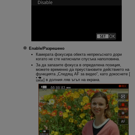
Enable
/
Разрешено
Камерата фокусира обекта непрекъснато дори
когато не сте натиснали спусъка наполовина.
За да запазите фокуса в определена позиция,
можете временно да преустановите действието на
функцията „Следящ AF за видео“, като докоснете [
] в долния ляв ъгъл на екрана.