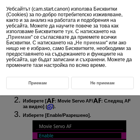
Уебсайтът (cam.start.canon) използва Бисквитки
(Cookies) за по-добро потребителско изживяване,
както и за анализ на работата и подобрения на
уебсайта. Можете да научите повече за това как
D292-098
използваме Бисквитките
тук
. С натискането на
„
Приемам
“ се съгласявате да приемете всички
Следящ AF за видео
Бисквитки. С натискането на „
Не приемам
“ или ако
нищо не е избрано, само Бисквитките, необходими за
предоставянето на съдържанието и функциите на
Скорост на "Следящ AF за видео"
уебсайта, ще бъдат записани и съхранени. Можете да
Когато тази функция е активирана, по време на снимане камерата
промените тази настройка по всяко време.
фокусира обекта непрекъснато.
Приемам
Не приемам
Поставете превключвателя за заснемане на
снимки/запис на видео в позиция
.
Изберете [
:
Movie Servo AF
/
:
Следящ AF
за видео
] (
).
Изберете [
Enable
/
Разрешено
].