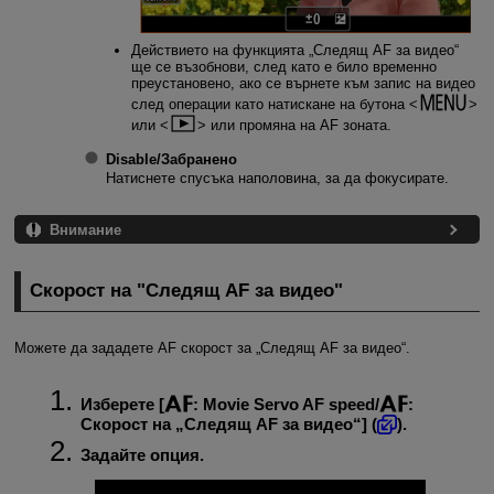
Действието на функцията „Следящ AF за видео“
ще се възобнови, след като е било временно
преустановено, ако се върнете към запис на видео
след операции като натискане на бутона
или
или промяна на AF зоната.
Disable
/
Забранено
Натиснете спусъка наполовина, за да фокусирате.
Внимание
Скорост на "Следящ AF за видео"
Можете да зададете AF скорост за „Следящ AF за видео“.
Изберете [
:
Movie Servo AF speed
/
:
Скорост на „Следящ AF за видео“
] (
).
Задайте опция.