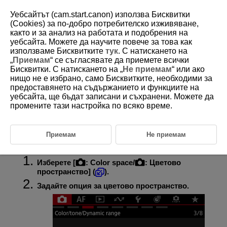
Уебсайтът (cam.start.canon) използва Бисквитки
(Cookies) за по-добро потребителско изживяване,
както и за анализ на работата и подобрения на
уебсайта. Можете да научите повече за това как
D292-067
използваме Бисквитките
тук
. С натискането на
„
Приемам
“ се съгласявате да приемете всички
Цветово пространство
Бисквитки. С натискането на „
Не приемам
“ или ако
нищо не е избрано, само Бисквитките, необходими за
предоставянето на съдържанието и функциите на
Adobe RGB
уебсайта, ще бъдат записани и съхранени. Можете да
Диапазонът на възпроизвежданите цветове се нарича "цветово
промените тази настройка по всяко време.
пространство". При нормално заснемане се препоръчва настройката
sRGB.
В режимите от основната зона на програматора автоматично се
Приемам
Не приемам
избира настройка [
sRGB
].
Изберете [
:
Color space
/
:
Цветово
пространство
] (
).
Задайте опция за цветово пространство.