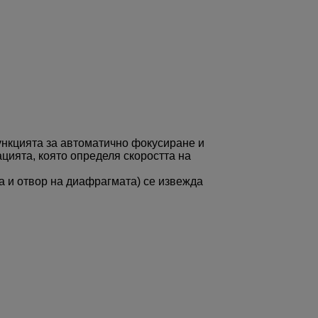
ункцията за автоматично фокусиране и
цията, която определя скоростта на
а и отвор на диафрагмата) се извежда