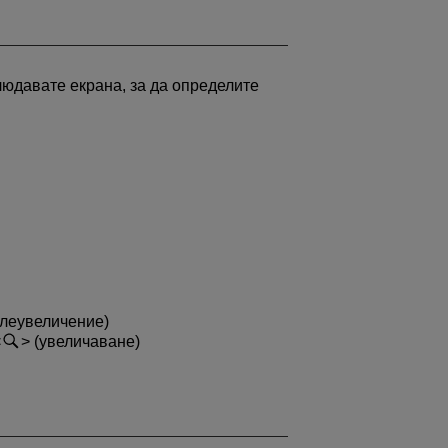
людавате екрана, за да определите
елеувеличение)
(увеличаване)