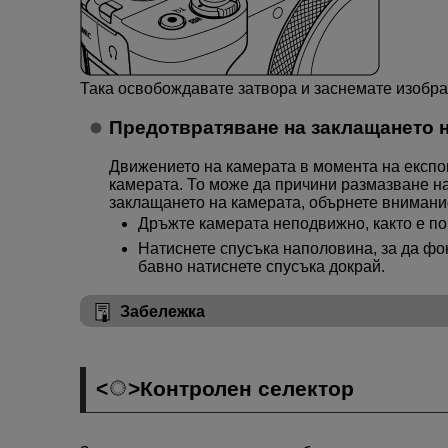
Така освобождавате затвора и заснемате изобр
Предотвратяване на заклащането 
Движението на камерата в момента на експо
камерата. То може да причини размазване н
заклащането на камерата, обърнете внимани
Дръжте камерата неподвижно, както е п
Натиснете спусъка наполовина, за да фо
бавно натиснете спусъка докрай.
Забележка
Контролен селектор