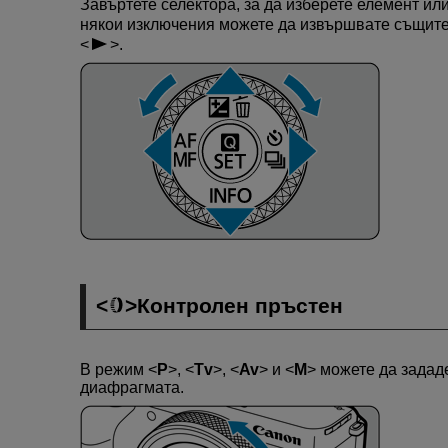
Завъртете селектора, за да изберете елемент ил
някои изключения можете да извършвате същите
.
Контролен пръстен
В режим
P
,
Tv
,
Av
и
M
можете да зададе
диафрагмата.