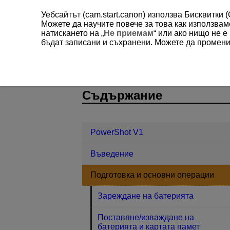
Уебсайтът (cam.start.canon) използва Бисквитки 
Можете да научите повече за това как използва
натискането на „
Не приемам
“ или ако нищо не 
бъдат записани и съхранени. Можете да променит
PowerShot V1
Подготовка и осно
D292-020
Съдържание
PowerShot V1
Въведение
Подготовка и основни операции
Зареждане на батерията
Поставяне/изваждане на
батерията и картата памет