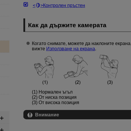
Контролен пръстен
Как да държите камерата
Когато снимате, можете да наклоните екрана,
вижте
Използване на екрана
.
(1) Нормален ъгъл
(2) От ниска позиция
(3) От висока позиция
Внимание