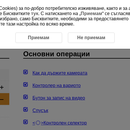
(Cookies) за по-добро потребителско изживяване, както и за
ме Бисквитките
тук
. С натискането на „
Приемам
“ се съглася
е избрано, само Бисквитките, необходими за предоставянето
е тази настройка по всяко време.
вни операции
Основни операции
Приемам
Не приемам
Основни операции
Как да държите камерата
Контролер на вариото
Бутон за запис на видео
Спусък
Контролен селектор