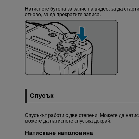
Натиснете бутона за запис на видео, за да старт
отново, за да прекратите записа.
Спусък
Спусъкът работи с две степени. Можете да нати
можете да натиснете спусъка докрай.
Натискане наполовина