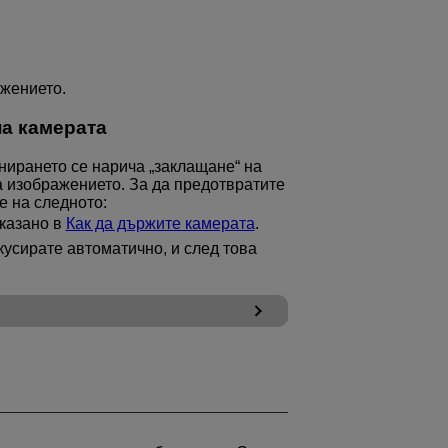
ажението.
на камерата
нирането се нарича „заклащане“ на
а изображението. За да предотвратите
е на следното:
оказано в
Как да държите камерата
.
кусирате автоматично, и след това