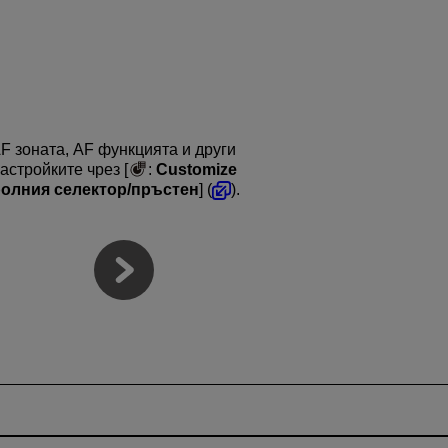
F зоната, AF функцията и други
стройките чрез [
:
Customize
ролния селектор/пръстен
] (
).