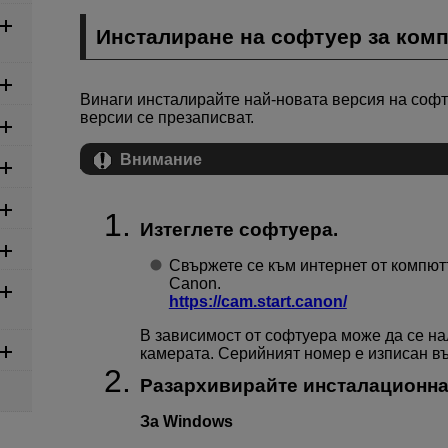
Инсталиране на софтуер за ком
Винаги инсталирайте най-новата версия на софт
версии се презаписват.
Внимание
Изтеглете софтуера.
Свържете се към интернет от компют
Canon.
https://cam.start.canon/
В зависимост от софтуера може да се н
камерата. Серийният номер е изписан въ
Разархивирайте инсталационна
За Windows