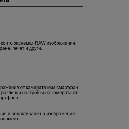
, които заснемат RAW изображения.
ане, печат и други.
бражения от камерата към смартфон
е различни настройки на камерата от
мартфона.
ия и редактиране на изображения
бонамент.