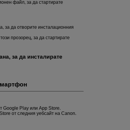
онен файл, за да стартирате
, за да отворите инсталационния
този прозорец, за да стартирате
на, за да инсталирате
смартфон
 Google Play или App Store.
Store от следния уебсайт на Canon.