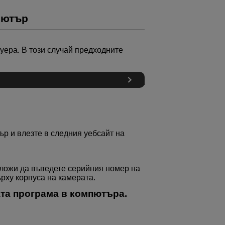
пютър
уера. В този случай предходните
ър и влезте в следния уебсайт на
аложи да въведете серийния номер на
рху корпуса на камерата.
та програма в компютъра.