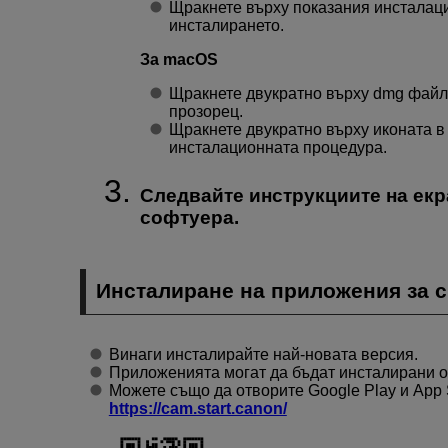
Щракнете върху показания инсталаци
инсталирането.
За macOS
Щракнете двукратно върху dmg файла
прозорец.
Щракнете двукратно върху иконата в 
инсталационната процедура.
Следвайте инструкциите на екра
софтуера.
Инсталиране на приложения за 
Винаги инсталирайте най-новата версия.
Приложенията могат да бъдат инсталирани от
Можете също да отворите Google Play и App 
https://cam.start.canon/