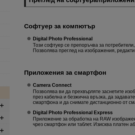
Софтуер за компютър
Digital Photo Professional
Този софтуер се препоръчва за потребители
Позволява преглед на изображения, редактир
Приложения за смартфон
Camera Connect
Позволява ви да прехвърляте заснетите изо
през кабелна и безжична връзка, да задават
смартфона и да снимате дистанционно от с
Digital Photo Professional Express
Приложение за обработка на RAW изображен
чрез смартфон или таблет. Изисква платен а