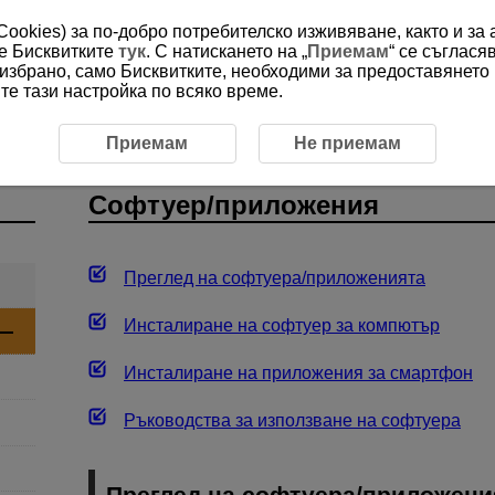
(Cookies) за по-добро потребителско изживяване, както и за
ме Бисквитките
тук
. С натискането на „
Приемам
“ се съглася
е избрано, само Бисквитките, необходими за предоставянето
е тази настройка по всяко време.
туер/приложения
Приемам
Не приемам
Софтуер/приложения
Преглед на софтуера/приложенията
Инсталиране на софтуер за компютър
Инсталиране на приложения за смартфон
Ръководства за използване на софтуера
Преглед на софтуера/приложени