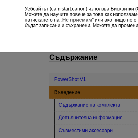
Уебсайтът (cam.start.canon) използва Бисквитки 
Можете да научите повече за това как използва
натискането на „
Не приемам
“ или ако нищо не 
бъдат записани и съхранени. Можете да променит
PowerShot V1
Въведение
Соф
D292-013
Съдържание
PowerShot V1
Въведение
Съдържание на комплекта
Допълнителна информация
Съвместими аксесоари