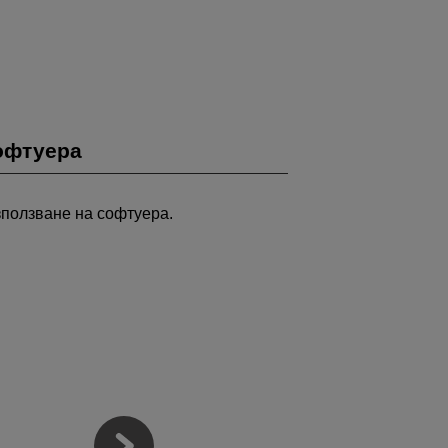
софтуера
зползване на софтуера.