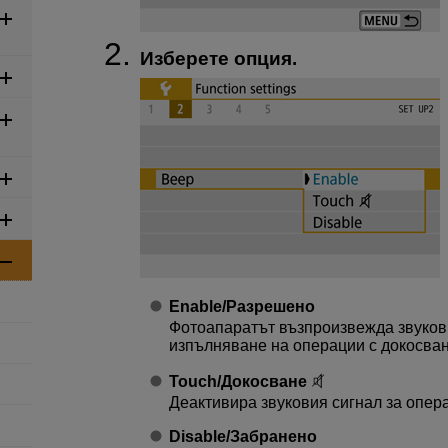
Изберете опция.
Enable/Разрешено
Фотоапаратът възпроизвежда звуков 
изпълняване на операции с докосван
Touch/Докосване
Деактивира звуковия сигнал за опер
Disable/Забранено