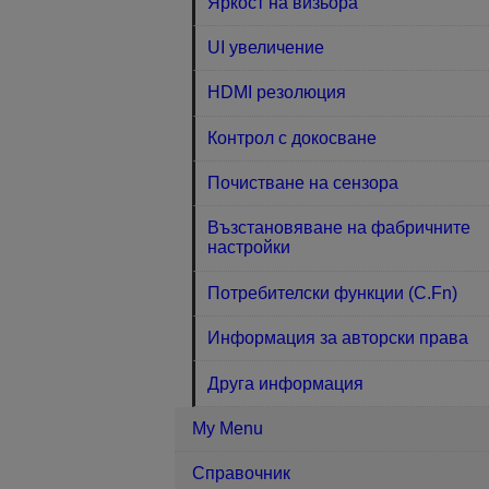
Яркост на визьора
UI увеличение
HDMI резолюция
Контрол с докосване
Почистване на сензора
Възстановяване на фабричните
настройки
Потребителски функции (C.Fn)
Информация за авторски права
Друга информация
My Menu
Справочник