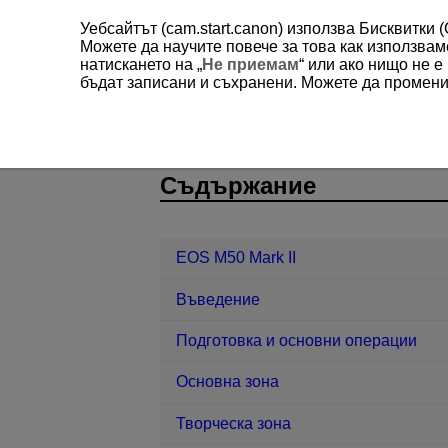
Уебсайтът (cam.start.canon) използва Бисквитки 
Можете да научите повече за това как използва
натискането на „
Не приемам
“ или ако нищо не 
бъдат записани и съхранени. Можете да променит
EOS M50 Mark II
Настройки
Зв
D101-178
Съдържание
EOS M50 Mark II
Въведение
Подготовка и основни операции
Основна зона
Творческа зона