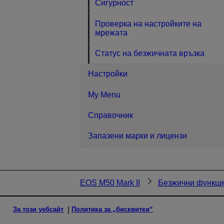
Сигурност
Проверка на настройките на
мрежата
Статус на безжичната връзка
Настройки
My Menu
Справочник
Запазени марки и лицензи
EOS M50 Mark II
Безжични функц
За този уебсайт
Политика за „бисквитки“