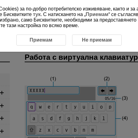
(Cookies) за по-добро потребителско изживяване, както и за
ме Бисквитките
тук
. С натискането на „
Приемам
“ се съглася
е избрано, само Бисквитките, необходими за предоставянето
е тази настройка по всяко време.
ии
Работа с виртуална клавиатура
Приемам
Не приемам
Работа с виртуална клавиатур