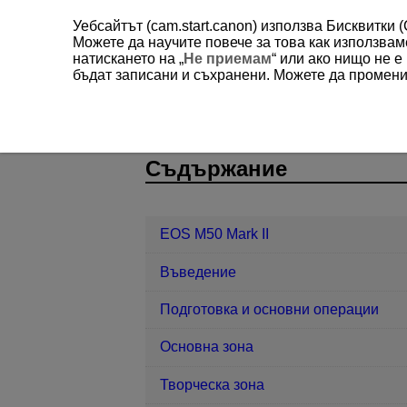
Уебсайтът (cam.start.canon) използва Бисквитки 
Можете да научите повече за това как използва
натискането на „
Не приемам
“ или ако нищо не 
бъдат записани и съхранени. Можете да променит
EOS M50 Mark II
Безжични функц
D101-162
Съдържание
EOS M50 Mark II
Въведение
Подготовка и основни операции
Основна зона
Творческа зона