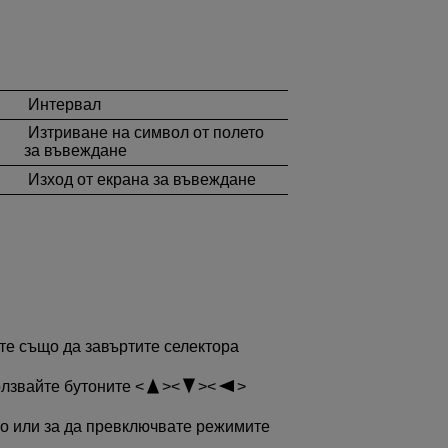
Интервал
Изтриване на символ от полето
за въвеждане
Изход от екрана за въвеждане
ете също да завъртите селектора
ползвайте бутоните
то или за да превключвате режимите