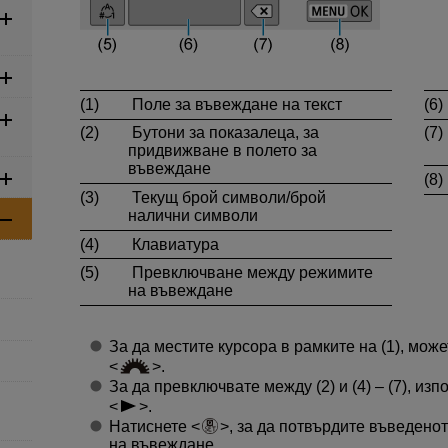
(1)
Поле за въвеждане на текст
(6)
(2)
Бутони за показалеца, за
(7)
придвижване в полето за
въвеждане
(8)
(3)
Текущ брой символи/брой
налични символи
(4)
Клавиатура
(5)
Превключване между режимите
на въвеждане
За да местите курсора в рамките на (1), мож
.
За да превключвате между (2) и (4) – (7), из
.
Натиснете
, за да потвърдите въведено
на въвеждане.