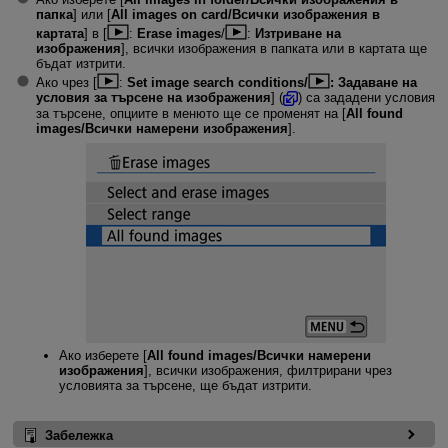
папка
] или [
All images on card/Всички изображения в
картата
] в [
:
Erase images
/
:
Изтриване на
изображения
], всички изображения в папката или в картата ще
бъдат изтрити.
Ако чрез [
:
Set image search conditions/
: Задаване на
условия за търсене на изображения
] (
) са зададени условия
за търсене, опциите в менюто ще се променят на [
All found
images/Всички намерени изображения
].
Ако изберете [
All found images/Всички намерени
изображения
], всички изображения, филтрирани чрез
условията за търсене, ще бъдат изтрити.
Забележка