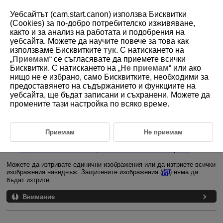
Уебсайтът (cam.start.canon) използва Бисквитки
(Cookies) за по-добро потребителско изживяване,
както и за анализ на работата и подобрения на
уебсайта. Можете да научите повече за това как
D101-122
използваме Бисквитките
тук
. С натискането на
„
Приемам
“ се съгласявате да приемете всички
Изтриване на изображения
Бисквитки. С натискането на „
Не приемам
“ или ако
нищо не е избрано, само Бисквитките, необходими за
предоставянето на съдържанието и функциите на
Изтриване на единични изображения
уебсайта, ще бъдат записани и съхранени. Можете да
промените тази настройка по всяко време.
Избиране на ([
]) множество изображения, които да изтриете
наведнъж
Задаване на диапазона от изображения за изтриване
Приемам
Не приемам
Изтриване на всички изображения в папка или в картата
Можете да изтривате единични изображения или да изтриете всички
изображения наведнъж. Защитените изображения (
) няма да
бъдат изтрити.
Внимание