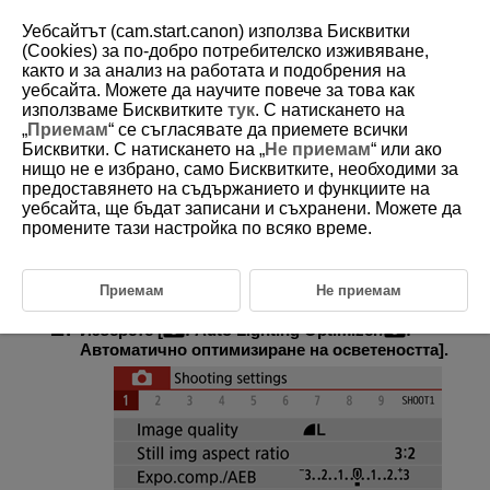
Уебсайтът (cam.start.canon) използва Бисквитки
(Cookies) за по-добро потребителско изживяване,
както и за анализ на работата и подобрения на
уебсайта. Можете да научите повече за това как
D101-068
използваме Бисквитките
тук
. С натискането на
„
Приемам
“ се съгласявате да приемете всички
Auto Lighting Optimizer
Бисквитки. С натискането на „
Не приемам
“ или ако
(Автоматично оптимизиране на
нищо не е избрано, само Бисквитките, необходими за
осветеността)
предоставянето на съдържанието и функциите на
уебсайта, ще бъдат записани и съхранени. Можете да
промените тази настройка по всяко време.
Яркостта и контрастът могат да бъдат коригирани автоматично, ако
снимките изглеждат тъмни или контрастът е твърде нисък или
висок.
Приемам
Не приемам
Изберете [
:
Auto Lighting Optimizer
/
:
Автоматично оптимизиране на осветеността
].