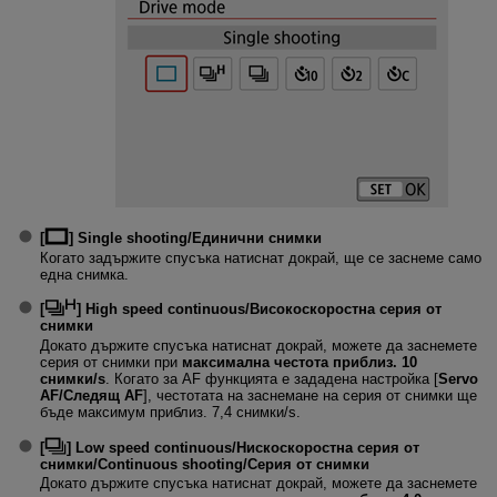
[
]
Single shooting/Единични снимки
Когато задържите спусъка натиснат докрай, ще се заснеме само
една снимка.
[
]
High speed continuous/Високоскоростна серия от
снимки
Докато държите спусъка натиснат докрай, можете да заснемете
серия от снимки при
максимална честота приблиз. 10
снимки/s
. Когато за AF функцията е зададена настройка [
Servo
AF/Следящ AF
], честотата на заснемане на серия от снимки ще
бъде максимум приблиз. 7,4 снимки/s.
[
]
Low speed continuous/Нискоскоростна серия от
снимки
/
Continuous shooting/Серия от снимки
Докато държите спусъка натиснат докрай, можете да заснемете