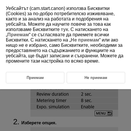
Уебсайтът (cam.start.canon) използва Бисквитки
(Cookies) за по-добро потребителско изживяване,
както и за анализ на работата и подобрения на
уебсайта. Можете да научите повече за това как
D101-051
използваме Бисквитките
тук
. С натискането на
„
Приемам
“ се съгласявате да приемете всички
Метод на снимане
Бисквитки. С натискането на „
Не приемам
“ или ако
нищо не е избрано, само Бисквитките, необходими за
предоставянето на съдържанието и функциите на
Изберете [
:
Drive mode/
: Метод на снимане
].
уебсайта, ще бъдат записани и съхранени. Можете да
промените тази настройка по всяко време.
Приемам
Не приемам
Изберете опция.