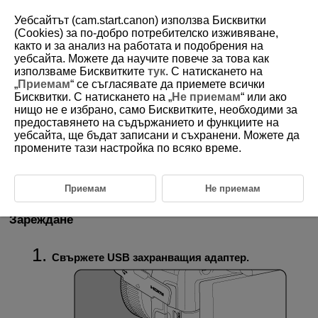
Уебсайтът (cam.start.canon) използва Бисквитки
(Cookies) за по-добро потребителско изживяване,
както и за анализ на работата и подобрения на
уебсайта. Можете да научите повече за това как
D185-234
използваме Бисквитките
тук
. С натискането на
„
Приемам
“ се съгласявате да приемете всички
Използване на USB захранващ
Бисквитки. С натискането на „
Не приемам
“ или ако
адаптер за зареждане/
нищо не е избрано, само Бисквитките, необходими за
захранване на фотоапарата
предоставянето на съдържанието и функциите на
уебсайта, ще бъдат записани и съхранени. Можете да
промените тази настройка по всяко време.
С помощта на USB захранващ адаптер
PD-E1
(продава се отделно)
можете да зареждате батерията
LP-E17
, без да я изваждате от
фотоапарата. Можете също така да захранвате фотоапарата.
Приемам
Не приемам
Зареждане
Свържете USB захранващия адаптер.