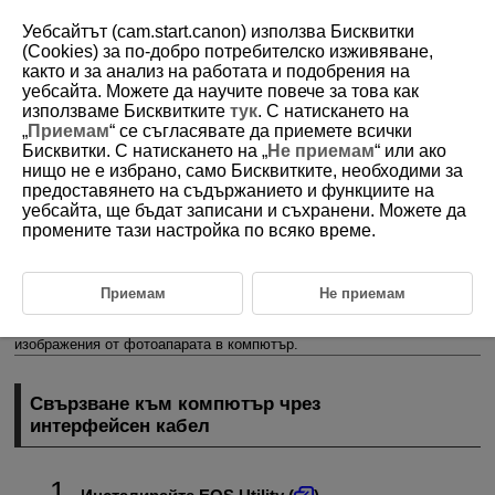
Уебсайтът (cam.start.canon) използва Бисквитки
(Cookies) за по-добро потребителско изживяване,
както и за анализ на работата и подобрения на
уебсайта. Можете да научите повече за това как
D180-239
използваме Бисквитките
тук
. С натискането на
„
Приемам
“ се съгласявате да приемете всички
Прехвърляне на изображения в
Бисквитки. С натискането на „
Не приемам
“ или ако
компютър
нищо не е избрано, само Бисквитките, необходими за
предоставянето на съдържанието и функциите на
уебсайта, ще бъдат записани и съхранени. Можете да
Свързване към компютър чрез интерфейсен кабел
промените тази настройка по всяко време.
Използване на четец за карти
Свързване към компютър чрез
Wi-Fi
Приемам
Не приемам
Можете да използвате софтуера за EOS, за да прехвърляте
изображения от фотоапарата в компютър.
Свързване към компютър чрез
интерфейсен кабел