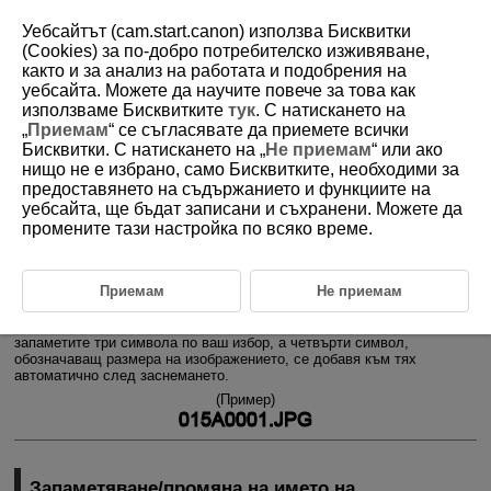
Уебсайтът (cam.start.canon) използва Бисквитки
(Cookies) за по-добро потребителско изживяване,
както и за анализ на работата и подобрения на
уебсайта. Можете да научите повече за това как
D180-202
използваме Бисквитките
тук
. С натискането на
„
Приемам
“ се съгласявате да приемете всички
Име на файл
Бисквитки. С натискането на „
Не приемам
“ или ако
нищо не е избрано, само Бисквитките, необходими за
предоставянето на съдържанието и функциите на
Запаметяване/промяна на името на файла
уебсайта, ще бъдат записани и съхранени. Можете да
Името на файла се състои от четири символа (букви и цифри),
промените тази настройка по всяко време.
последвани от четирицифрен номер (
) и разширение на файла.
Можете да промените първите четири символа (букви и цифри),
които по подразбиране са уникални за всеки фотоапарат и са
Приемам
Не приемам
зададени фабрично.
Потребителска настройка 1 ви позволява да запаметите четири
символа по ваш избор. Потребителска настройка 2 ви позволява да
запаметите три символа по ваш избор, а четвърти символ,
обозначаващ размера на изображението, се добавя към тях
автоматично след заснемането.
(Пример)
Запаметяване/промяна на името на