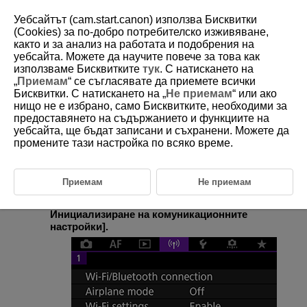
Уебсайтът (cam.start.canon) използва Бисквитки
(Cookies) за по-добро потребителско изживяване,
както и за анализ на работата и подобрения на
уебсайта. Можете да научите повече за това как
D180-189
използваме Бисквитките
тук
. С натискането на
„
Приемам
“ се съгласявате да приемете всички
Инициализиране на
Бисквитки. С натискането на „
Не приемам
“ или ако
комуникационните настройки
нищо не е избрано, само Бисквитките, необходими за
предоставянето на съдържанието и функциите на
уебсайта, ще бъдат записани и съхранени. Можете да
Всички настройки за безжична комуникация могат да бъдат изтрити.
промените тази настройка по всяко време.
Можете да изтриете настройките за безжична комуникация, за да
предотвратите тяхното разкриване, когато предоставяте
фотоапарата си на други хора.
Приемам
Не приемам
Изберете [
:
Reset communication settings
/
:
Инициализиране на комуникационните
настройки
].