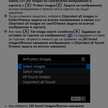
папка
] или [
All images on card
/
Всички изображения в
картата
] в [
:
Protect images
/
:
Защита на изображения
],
всички изображения в папката или в картата ще бъдат
защитени.
За да отмените защитата, изберете [
Unprotect all images in
folder
/
Отмени защита на всички изображения в папка
] или
[
Unprotect all images on card
/
Отмени защита на всички
изображения в картата
].
Ако чрез [
:
Set image search conditions
/
:
Задаване на
условия за търсене на изображения
] (
) са зададени условия
за търсене, опциите в менюто ще се променят на [
All found
images
/
Всички намерени изображения
] и [
Unprotect all found
/
Отмени защита на всички намерени
].
Ако изберете [
All found images
/
Всички намерени