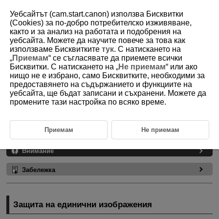
Уебсайтът (cam.start.canon) използва Бисквитки
(Cookies) за по-добро потребителско изживяване,
както и за анализ на работата и подобрения на
уебсайта. Можете да научите повече за това как
D180-144
използваме Бисквитките
тук
. С натискането на
„
Приемам
“ се съгласявате да приемете всички
Защита на изображения
Бисквитки. С натискането на „
Не приемам
“ или ако
нищо не е избрано, само Бисквитките, необходими за
предоставянето на съдържанието и функциите на
Защита на единични изображения
уебсайта, ще бъдат записани и съхранени. Можете да
промените тази настройка по всяко време.
Задаване на диапазона от изображения за защита
Защита на всички изображения в папка или карта
Приемам
Не приемам
Можете да защитите важни изображения от неволно изтриване.
Внимание
Забележка
Защита на единични изображения