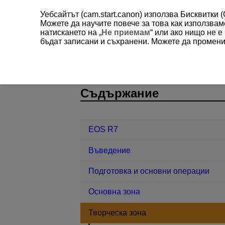
Уебсайтът (cam.start.canon) използва Бисквитки 
Можете да научите повече за това как използва
натискането на „
Не приемам
“ или ако нищо не 
бъдат записани и съхранени. Можете да променит
EOS R7
Творческа зона
Av: A
D180-048
Съдържание
EOS R7
Въведение
Подготовка и основни операции
Основна зона
Творческа зона