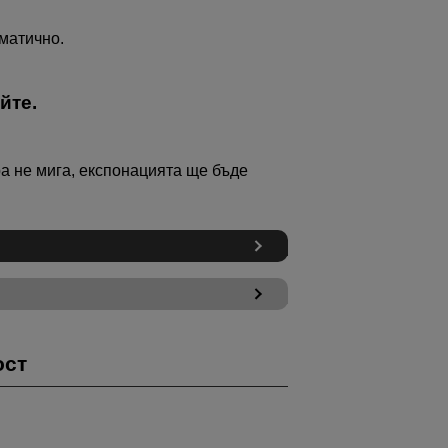
матично.
йте.
ра не мига, експонацията ще бъде
ост