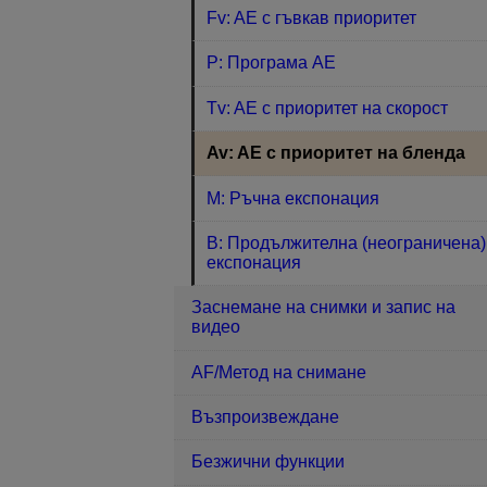
Fv: AE с гъвкав приоритет
P: Програма AE
Tv: AE с приоритет на скорост
Av: AE с приоритет на бленда
M: Ръчна експонация
B: Продължителна (неограничена)
експонация
Заснемане на снимки и запис на
видео
AF/Метод на снимане
Възпроизвеждане
Безжични функции