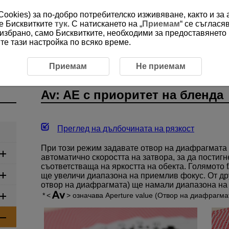
(Cookies) за по-добро потребителско изживяване, както и за
ме Бисквитките
тук
. С натискането на „
Приемам
“ се съглася
е избрано, само Бисквитките, необходими за предоставянето
е тази настройка по всяко време.
E с приоритет на бленда
Приемам
Не приемам
Av: AE с приоритет на бленда
Преглед на дълбочината на рязкост
При този режим задавате отвор на диафрагмата
автоматично скоростта на затвора, за да постиг
съответстваща на яркостта на обекта. Голямото 
ще увеличи диапазона на приемлив фокус. От дру
отвор на диафрагмата) ще намали диапазона на
означава Aperture value (Отвор на диафрагма