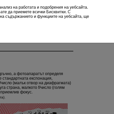
 анализ на работата и подобрения на уебсайта.
вате да приемете всички Бисквитки. С
 на съдържанието и функциите на уебсайта, ще
 ръчно, а фотоапаратът определя
не стандартната експонация,
f/число (малък отвор на диафрагмата)
га страна, малкото f/число (голям
 приемлив фокус.
та).