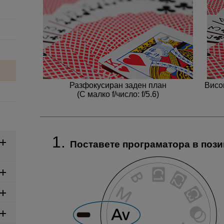
Разфокусиран заден план
Висо
(С малко f/число: f/5.6)
Поставете програматора в поз