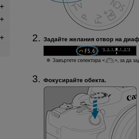
Задайте желания отвор на диаф
Завъртете селектора
, за да з
Фокусирайте обекта.