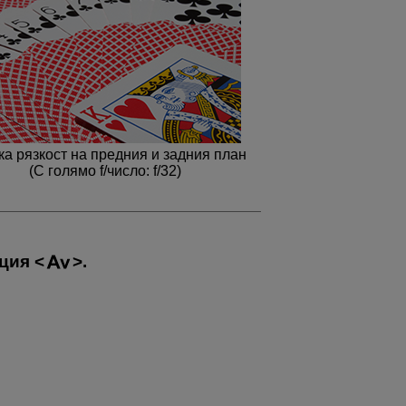
ка рязкост на предния и задния план
(С голямо f/число: f/32)
иция
.