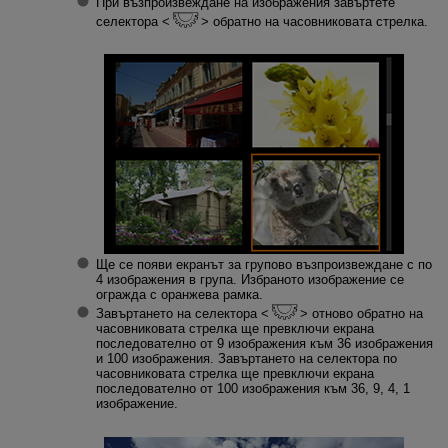
При възпроизвеждане на изображения завъртете
селектора
обратно на часовниковата стрелка.
Ще се появи екранът за групово възпроизвеждане с по
4 изображения в група. Избраното изображение се
огражда с оранжева рамка.
Завъртането на селектора
отново обратно на
часовниковата стрелка ще превключи екрана
последователно от 9 изображения към 36 изображения
и 100 изображения. Завъртането на селектора по
часовниковата стрелка ще превключи екрана
последователно от 100 изображения към 36, 9, 4, 1
изображение.