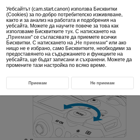
Уебсайтът (cam.start.canon) използва Бисквитки
(Cookies) за по-добро потребителско изживяване,
както и за анализ на работата и подобрения на
уебсайта. Можете да научите повече за това как
D090-112
използваме Бисквитките
тук
. С натискането на
„
Приемам
“ се съгласявате да приемете всички
Групово възпроизвеждане
Бисквитки. С натискането на „
Не приемам
“ или ако
(Възпроизвеждане на множество
нищо не е избрано, само Бисквитките, необходими за
изображения)
предоставянето на съдържанието и функциите на
уебсайта, ще бъдат записани и съхранени. Можете да
промените тази настройка по всяко време.
Превключете към екрана за групово
възпроизвеждане.
Приемам
Не приемам