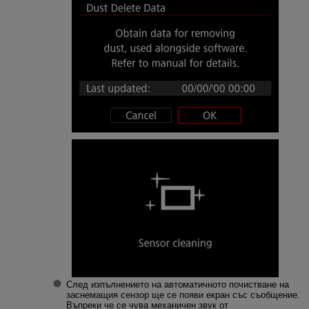
След изпълнението на автоматичното почистване на
заснемащия сензор ще се появи екран със съобщение.
Въпреки че се чува механичен звук от