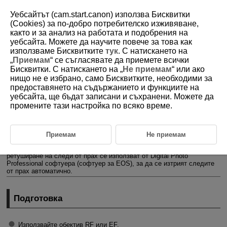
Уебсайтът (cam.start.canon) използва Бисквитки
(Cookies) за по-добро потребителско изживяване,
както и за анализ на работата и подобрения на
уебсайта. Можете да научите повече за това как
D090-058
използваме Бисквитките
тук
. С натискането на
„
Приемам
“ се съгласявате да приемете всички
Запаметяване на данни за
Бисквитки. С натискането на „
Не приемам
“ или ако
ретуширане на следи от прах
нищо не е избрано, само Бисквитките, необходими за
предоставянето на съдържанието и функциите на
уебсайта, ще бъдат записани и съхранени. Можете да
Подготовка
промените тази настройка по всяко време.
Добавяне на данни за ретуширане на следи от прах
Можете също да добавите към изображението данни за ретуширане
Приемам
Не приемам
на следи от прах, в случай че функцията за почистване на сензора
не е успяла да отстрани частици прах от сензора. Данните за
ретуширане на следи от прах се използват от Digital Photo
Professional софтуера (софтуер за EOS), за да се изтрият следите
от прах автоматично.
Подготовка
Използвайте обектив RF или EF.