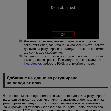
Данните за ретуширане на следи от прах ще се
запаметят след заснемане на изображението. Когато
данните за ретуширане на следи от прах се запаметят,
ще се изведе съобщение.
Ако данните не се запаметят успешно, ще се изведе
съобщение за грешка. Прегледайте информацията в
Подготовка
, изберете [
OK
], и снимайте отново.
Добавяне на данни за ретуширане
на следи от прах
Фотоапаратът вече ще прилага запаметените данни за ретуширане
на следи от прах към всички снимки. Запаметяването на данни за
ретуширане на следи от прах преди снимане е препоръчително.
За информация относно използването на Digital Photo Professional
(софтуер за EOS) за автоматично ретуширане на следи от прах,