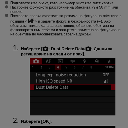
Подгответе бял обект, като например чист бял лист хартия.
Настройте фокусното разстояние на обектива към 50 mm или
повече.
Поставете превключвателя за режима на фокуса на обектива в
позиция
и задайте фокус в безкрайността (∞). Ако
обективът няма скала за разстояние, обърнете обектива на
фотоапарата към себе си и завъртете пръстена за фокусиране
на обектива по часовниковата стрелка докрай.
Изберете [
:
Dust Delete Data
/
:
Данни за
ретуширане на следи от прах
].
Изберете [
OK
].