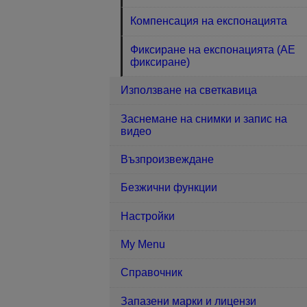
Компенсация на експонацията
Фиксиране на експонацията (AE
фиксиране)
Използване на светкавица
Заснемане на снимки и запис на
видео
Възпроизвеждане
Безжични функции
Настройки
My Menu
Справочник
Запазени марки и лицензи