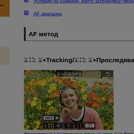
Условия на снимане, които затрудняват фок
AF диапазон
AF метод
:
+Tracking
/
:
+Проследяв