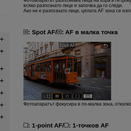
Фотоапаратът разпознава лица на хора и ги фоку
всяко разпознато лице и започва да го следи.
Ако не е разпознато лице, цялата AF зона се изп
:
Spot AF
/
:
AF в малка точка
Фотоапаратът фокусира в по-малка зона, отколко
:
1-point AF
/
:
1-точков AF