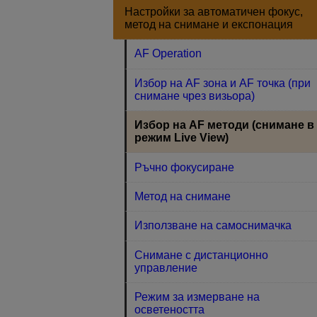
Настройки за автоматичен фокус,
метод на снимане и експонация
AF Operation
Избор на AF зона и AF точка (при
снимане чрез визьора)
Избор на AF методи (снимане в
режим Live View)
Ръчно фокусиране
Метод на снимане
Използване на самоснимачка
Снимане с дистанционно
управление
Режим за измерване на
осветеността