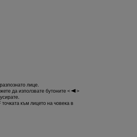
 разпознато лице.
ожете да използвате бутоните
кусирате.
F точката към лицето на човека в