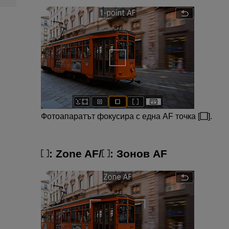
Фотоапаратът фокусира с една AF точка [
].
:
Zone AF
/
:
Зонов AF