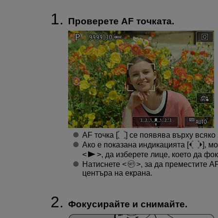
Проверете AF точката.
AF точка [
] се появява върху всяко
Ако е показана индикацията [
], м
, да изберете лице, което да фо
Натиснете
, за да преместите A
центъра на екрана.
Фокусирайте и снимайте.