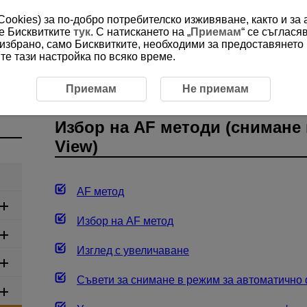
(Cookies) за по-добро потребителско изживяване, както и за
ме Бисквитките
тук
. С натискането на „
Приемам
“ се съглася
е избрано, само Бисквитките, необходими за предоставянето
е тази настройка по всяко време.
чен фокус, метод на снимане и експонация
Избор на AF 
Приемам
Не приемам
Избор на AF методи (снимане 
View)
AF метод
Избор на AF метод
Изглед с увеличаване
Съвети за снимане в режим за автоматично