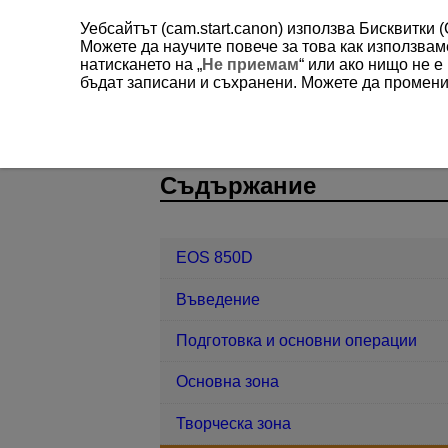
Уебсайтът (cam.start.canon) използва Бисквитки 
Можете да научите повече за това как използва
натискането на „
Не приемам
“ или ако нищо не 
бъдат записани и съхранени. Можете да променит
EOS 850D
Настройки за автомати
D027-052
Съдържание
EOS 850D
Въведение
Подготовка и основни операции
Основна зона
Творческа зона