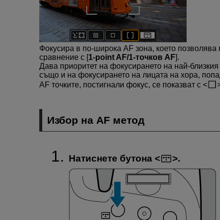
Фокусира в по-широка AF зона, което позволява 
сравнение с [
1-point AF/1-точков AF
].
Дава приоритет на фокусирането на най-близкия
също и на фокусирането на лицата на хора, попа
AF точките, постигнали фокус, се показват с
Избор на AF метод
Натиснете бутона
.