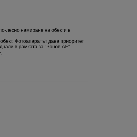
по-лесно намиране на обекти в
 обект. Фотоапаратът дава приоритет
днали в рамката за "Зонов AF".
.