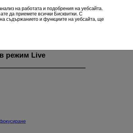
 анализ на работата и подобрения на уебсайта.
вате да приемете всички Бисквитки. С
 на съдържанието и функциите на уебсайта, ще
методи (снимане в режим Live View)
в режим Live
 фокусиране