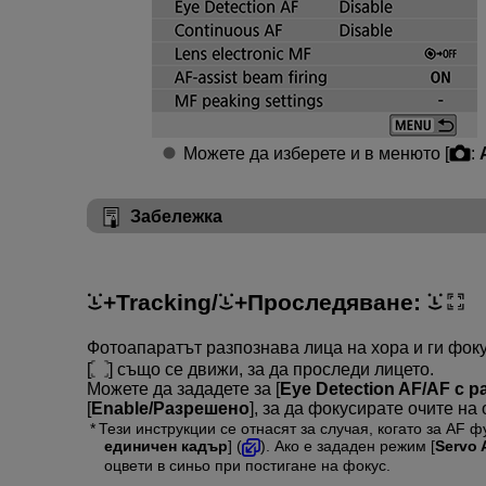
Можете да изберете и в менюто [
:
Забележка
+Tracking
/
+Проследяване
:
Фотоапаратът разпознава лица на хора и ги фоку
[
] също се движи, за да проследи лицето.
Можете да зададете за [
Eye Detection AF/AF с 
[
Enable/Разрешено
], за да фокусирате очите на
Тези инструкции се отнасят за случая, когато за AF ф
единичен кадър
] (
). Ако е зададен режим [
Servo
оцвети в синьо при постигане на фокус.