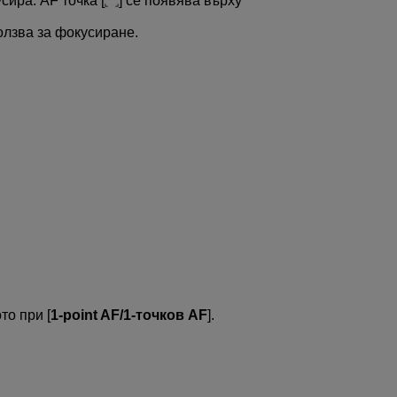
сира. AF точка [
] се появява върху
олзва за фокусиране.
то при [
1-point AF/1-точков AF
].