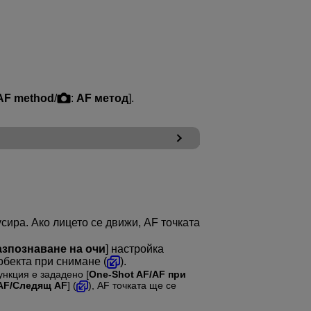
AF method
/
:
AF метод
].
сира. Ако лицето се движи, AF точката
разпознаване на очи
] настройка
 обекта при снимане (
).
ункция е зададено [
One-Shot AF/AF при
 AF/Следящ AF
] (
), AF точката ще се