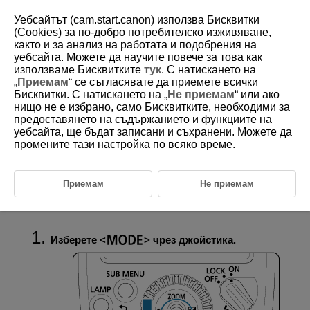
Уебсайтът (cam.start.canon) използва Бисквитки
(Cookies) за по-добро потребителско изживяване,
както и за анализ на работата и подобрения на
уебсайта. Можете да научите повече за това как
D393-050
използваме Бисквитките
тук
. С натискането на
„
Приемам
“ се съгласявате да приемете всички
Безжичен контрол на няколко
Бисквитки. С натискането на „
Не приемам
“ или ако
светкавици със съотношение на
нищо не е избрано, само Бисквитките, необходими за
мощностите
предоставянето на съдържанието и функциите на
уебсайта, ще бъдат записани и съхранени. Можете да
промените тази настройка по всяко време.
Тази секция описва процедурата за снимане с безжично управление
на светкавици с ръчно задаване на настройките. Можете да
зададете мощността на светкавицата през стъпка 1/3 в диапазона
от пълна мощност (1/1) до мощност 1/128 за всяка група
Приемам
Не приемам
светкавици. Всички настройки се конфигурират чрез предаващата
светкавица.
Изберете
чрез джойстика.