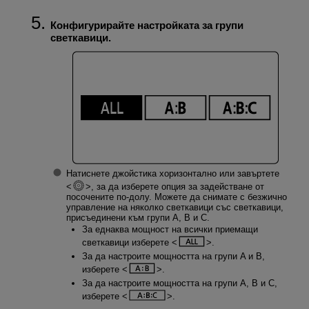
Конфигурирайте настройката за групи
светкавици.
Натиснете джойстика хоризонтално или завъртете
, за да изберете опция за задействане от
посочените по-долу. Можете да снимате с безжично
управление на няколко светкавици със светкавици,
присъединени към групи A, B и C.
За еднаква мощност на всички приемащи
светкавици изберете
.
За да настроите мощността на групи A и B,
изберете
.
За да настроите мощността на групи A, B и C,
изберете
.