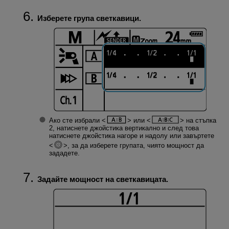
Изберете група светкавици.
Ако сте избрали
или
на стъпка
2, натиснете джойстика вертикално и след това
натиснете джойстика нагоре и надолу или завъртете
, за да изберете групата, чиято мощност да
зададете.
Задайте мощност на светкавицата.