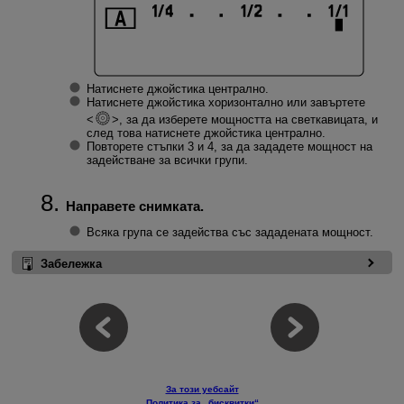
Натиснете джойстика централно.
Натиснете джойстика хоризонтално или завъртете
, за да изберете мощността на светкавицата, и
след това натиснете джойстика централно.
Повторете стъпки 3 и 4, за да зададете мощност на
задействане за всички групи.
Направете снимката.
Всяка група се задейства със зададената мощност.
Забележка
За този уебсайт
Политика за „бисквитки“