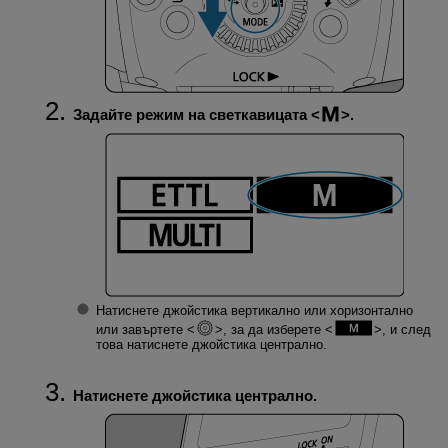
Задайте режим на светкавицата
.
Натиснете джойстика вертикално или хоризонтално
или завъртете
, за да изберете
, и след
това натиснете джойстика централно.
Натиснете джойстика централно.