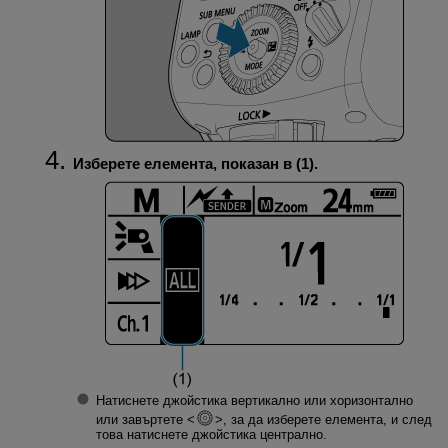
Изберете елемента, показан в (1).
Натиснете джойстика вертикално или хоризонтално
или завъртете
, за да изберете елемента, и след
това натиснете джойстика централно.