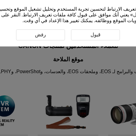
الموقع الإلكتروني (cam.start.canon) ملفات تعريف الارتباط لتحسين تجربة المستخدم وتحليل ت
ل
» يعني أنك موافق على قبول كافة ملفات تعريف الارتباط. النقر على 
ات الموقع ووظائفه. يمكنك تغيير هذا الإعداد في أي وقت.
قبول
رفض
للعملاء المُستخدمين لمنتجات CANON
موقع الملاحة
P، وSELPHY ومنتجات الفيديو المهنية.