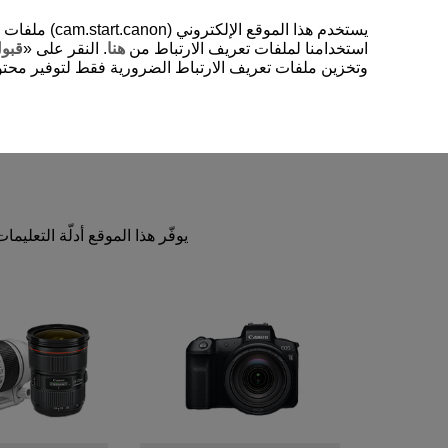
يستخدم هذا 
استخدامنا لملفات تعريف الارتباط من
هنا
. النقر على «
قبو
وتخزين ملفات تعريف الارتباط الضرورية فقط لتوفير محتوي
يوفّر هذا الموقع أدلّة التعليمات والبرامج لـ EOS، وملحقات EOS، والعدسات، وowerShot