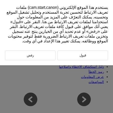
يستخدم هذا الموقع الإلكتروني (cam.start.canon) ملفات
تعريف الارتباط لتحسين تجربة المستخدم وتحليل تشغيل الموقع
وتحسينه. يمكنك التعرّف على المزيد من المعلومات حول
استخدامنا لملفات تعريف الارتباط من
هنا
. النقر على «
قبول
»
D388-239
يعني أنك موافق على قبول كافة ملفات تعريف الارتباط. النقر
المرجع
على «
رفض
» أو عدم تحديد أي من الخيارين ينتج عنه تسجيل
وتخزين ملفات تعريف الارتباط الضرورية فقط لتوفير محتويات
الموقع ووظائفه. يمكنك تغيير هذا الإعداد في أي وقت.
يوضح هذا الفصل معلومات مرجعية عن خصائص الكاميرا.
نقل الصور إلى كمبيوتر
قبول
رفض
نقل الصور إلى هاتف ذكي
استخدام محول طاقة USB لشحن/توصيل الطاقة للكاميرا
دليل استكشاف الأخطاء وإصلاحها
رموز الخطأ
عرض المعلومات
المواصفات