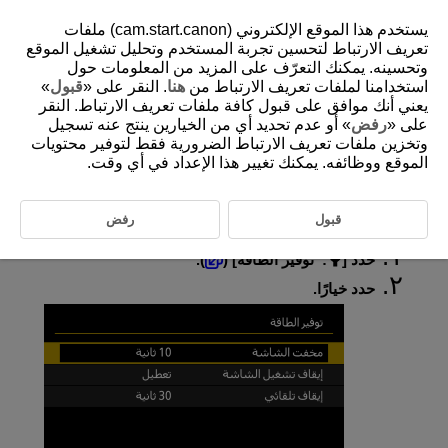
يستخدم هذا الموقع الإلكتروني (cam.start.canon) ملفات
تعريف الارتباط لتحسين تجربة المستخدم وتحليل تشغيل الموقع
وتحسينه. يمكنك التعرّف على المزيد من المعلومات حول
استخدامنا لملفات تعريف الارتباط من
هنا
. النقر على «
قبول
»
D388-224
يعني أنك موافق على قبول كافة ملفات تعريف الارتباط. النقر
توفير الطاقة
على «
رفض
» أو عدم تحديد أي من الخيارين ينتج عنه تسجيل
وتخزين ملفات تعريف الارتباط الضرورية فقط لتوفير محتويات
الموقع ووظائفه. يمكنك تغيير هذا الإعداد في أي وقت.
يمكنك ضبط توقيت تعتيم الشاشة، وتعتيم الشاشة ثم إيقاف تشغيلها، وإيقاف
تشغيل الكاميرا بعد تركها في وضع الخمول (معتم الشاشة، وإيقاف تشغيل
الشاشة، وإيقاف التشغيل التلقائي).
قبول
رفض
حدد [
:
توفير الطاقة
] (
).
حدد خيارًا.