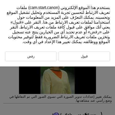
يستخدم هذا الموقع الإلكتروني (cam.start.canon) ملفات
تعريف الارتباط لتحسين تجربة المستخدم وتحليل تشغيل الموقع
وتحسينه. يمكنك التعرّف على المزيد من المعلومات حول
استخدامنا لملفات تعريف الارتباط من
هنا
. النقر على «
قبول
»
D388-207
يعني أنك موافق على قبول كافة ملفات تعريف الارتباط. النقر
التدوير التلقائي
على «
رفض
» أو عدم تحديد أي من الخيارين ينتج عنه تسجيل
وتخزين ملفات تعريف الارتباط الضرورية فقط لتوفير محتويات
الموقع ووظائفه. يمكنك تغيير هذا الإعداد في أي وقت.
قبول
رفض
يمكنك تغيير إعدادات تدوير الصورة التي تسوي الصور التي تم التقاطها في
وضع رأسي عند مشاهدتها.
حدد [
:
تدوير تلقائي
] (
).