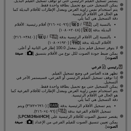
يستمر تسجيل الفيلم الرئيسي حتى لو توقف تسجيل الفيلم البديل.
يمكن التسجيل حتى مع تحميل بطاقة واحدة فقط.
يتم استخدام نفس زاوية العرض ومعدل الإطارات للأفلام البديلة كما
هو الحال في الأفلام الرئيسية.
دقة التسجيل هي كما يلي.
بالنسبة إلى [
/
] (٤٠٩٦×٢١٦٠) أفلام رئيسية: الأفلام
البديلة بدقة [
] (٢٠٤٨×١٠٨٠)
بالنسبة إلى الأفلام الرئيسية بدقة [
/
] (٣٨٤٠×٢١٦٠):
الأفلام البديلة بدقة [
] (١٩٢٠×١٠٨٠)
لا يتوفر تسجيل فيلم بديل بمعدل 100.0 إطار في الثانية أو أعلى.
يمكن ضبط جودة الصوت لكل نوع من الأفلام بتنسيق [
:
صيغة
الصوت
].
رئيسي
فرعي
تظهر هذه العناصر في وضع تسجيل الفيلم.
إذا توقف تسجيل الفيلم الرئيسي أو الفرعي، فسيستمر الآخر في
التسجيل.
يمكن التسجيل حتى مع تحميل بطاقة واحدة فقط.
يتم استخدام نفس زاوية العرض ومعدل الإطارات للأفلام الفرعية كما
هو الحال في الأفلام الرئيسية.
دقة التسجيل هي كما يلي.
يتم تسجيل الأفلام الرئيسية بدقة [
] (٦٩٦٠×٣٦٧٢) ويتم
تسجيل الأفلام الفرعية بدقة [
] (٤٠٩٦×٢١٦٠).
يقتصر تنسيق الصوت للأفلام الرئيسية على [
LPCM/24bit/4CH
].
يمكن تعيين تنسيق الصوت للفيلم الفرعي من الإعداد [
:
صيغة
الصوت
].