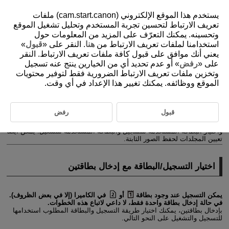
يستخدم هذا الموقع الإلكتروني (cam.start.canon) ملفات
تعريف الارتباط لتحسين تجربة المستخدم وتحليل تشغيل الموقع
وتحسينه. يمكنك التعرّف على المزيد من المعلومات حول
استخدامنا لملفات تعريف الارتباط من
هنا
. النقر على «
قبول
»
D388-202
يعني أنك موافق على قبول كافة ملفات تعريف الارتباط. النقر
اختيار طريقة التسجيل، بطاقة/مجلد
على «
رفض
» أو عدم تحديد أي من الخيارين ينتج عنه تسجيل
وتخزين ملفات تعريف الارتباط الضرورية فقط لتوفير محتويات
الموقع ووظائفه. يمكنك تغيير هذا الإعداد في أي وقت.
اختيار التسجيل/البطاقة مع إدخال بطاقتين
إعدادات المجلد
قبول
رفض
مع وجود بطاقتين في الكاميرا، يمكنك ضبط كيفية تسجيل الكاميرا عليهما
واختيار البطاقة المستخدمة للتسجيل والبطاقة المستخدمة للتشغيل. يمكن أيضًا
تعيين المجلدات لحفظ الصور الثابتة.
اختيار التسجيل/البطاقة مع إدخال بطاقتين
يمكن التسجيل عند وجود بطاقة
أو
في الكاميرا (إلا في بعض الظروف).
في حالة إدخال بطاقة واحدة فقط، لا داعي لاتباع هذه الخطوات.
بإدخال بطاقتين، يمكنك اختيار طريقة التسجيل والبطاقة المطلوب استخدامها
للتسجيل والتشغيل على النحو التالي.