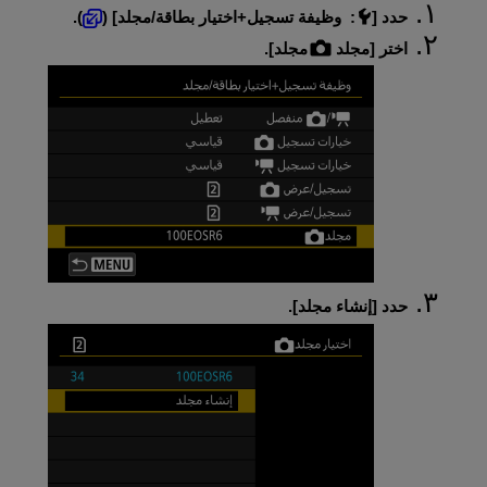
حدد [
:
وظيفة تسجيل+اختيار بطاقة/مجلد
] (
).
اختر [مجلد
مجلد
].
حدد [
إنشاء مجلد
].