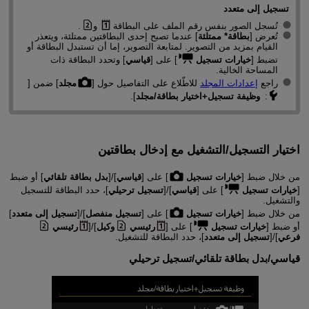
تسجيل إلى متعدد
تُسجل الصور بنفس رقم الملف على البطاقة
و
.
تُعرض [
بطاقة* ممتلئة
] عندما تصبح إحدى البطاقتين ممتلئة، ويتعذر
القيام بمزيد من التصوير. لمتابعة التصوير، إما أن تستبدل البطاقة أو
تضبط [
خيارات تسجيل
] على [
قياسي
] وتحدد البطاقة ذات
المساحة الخالية.
راجع
إعدادات المجلد
للاطّلاع على التفاصيل حول [
مجلد
] ضمن [
:
وظيفة تسجيل+اختيار بطاقة/مجلد
].
اختيار التسجيل/التشغيل مع إدخال بطاقتين
من خلال ضبط [
خيارات تسجيل
] على [
قياسي
]/[
بدل بطاقة تلقائي
] أو ضبط
[
خيارات تسجيل
] على [
قياسي
]/[
تسجيل ترحيلي
]، حدد البطاقة للتسجيل
والتشغيل.
من خلال ضبط [
خيارات تسجيل
] على [
تسجيل منفصل
]/[
تسجيل إلى متعدد
]
أو ضبط [
خيارات تسجيل
] على [
رئيسي
وكيل
]/[
رئيسي
فرعي
]/[
تسجيل إلى متعدد
]، حدد البطاقة للتشغيل.
قياسي
/
بدل بطاقة تلقائي
/
تسجيل ترحيلي