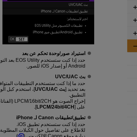
استيراد صور/وحدة تحكم عن بعد
حدد إذا كنت س
Android أو إصدار iOS للصور.
‏بث UVC/UAC
حدد ما إذا كنت ستستخدم التطبيقات المتوافقة مع UVC/UAC بعد الاتصال بجها
بعد تحديد [
‏بث UVC/UAC
]، استخدم كبل الوا
التطبيق.
إخراج الصوت هو LPCM/16bit/2CH (القناتان ١ و٢)، حتى مع ضبط [
على [
LPCM/24bit/4CH
].
تطبيق/تطبيقات Canon لـ iPhone
حدد إذا كنت ستستخدم تطبيق iOS.
للاطلاع على تفاصيل حول الكبلات المطلوبة ل
زيارة موقع Canon الإلكتروني (
).