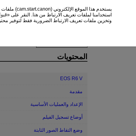
يستخدم هذا 
استخدامنا لملفات تعريف الارتباط من
هنا
. النقر على «
قبو
وتخزين ملفات تعريف الارتباط الضرورية فقط لتوفير محتوي
EOS R6 V
وظائف الاتصال
تحديد ال
D388-190
المحتويات
EOS R6 V
مقدمة
الإعداد والعمليات الأساسية
أوضاع تسجيل الفيلم
وضع التقاط الصور الثابتة