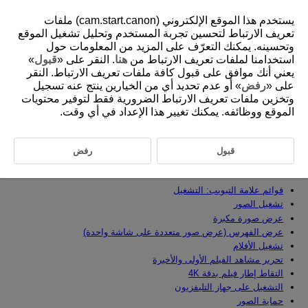
يستخدم هذا الموقع الإلكتروني (cam.start.canon) ملفات
تعريف الارتباط لتحسين تجربة المستخدم وتحليل تشغيل الموقع
وتحسينه. يمكنك التعرّف على المزيد من المعلومات حول
استخدامنا لملفات تعريف الارتباط من
هنا
. النقر على «
قبول
»
D388-142
يعني أنك موافق على قبول كافة ملفات تعريف الارتباط. النقر
التشغيل
على «
رفض
» أو عدم تحديد أي من الخيارين ينتج عنه تسجيل
وتخزين ملفات تعريف الارتباط الضرورية فقط لتوفير محتويات
الموقع ووظائفه. يمكنك تغيير هذا الإعداد في أي وقت.
يحتوي هذا الفصل على الموضوعات المتعلقة بالتشغيل أي إعادة عرض الصور
الثابتة الملتقطة والأفلام المسجلة ويعرف بإعدادات القائمة في علامة التبويب
تشغيل [
].
قبول
رفض
تنبيه
قوائم علامة التبويب: التشغيل
تشغيل الصور
عرض صورة مكبرة
عرض الفهرس (عرض صور متعددة على شاشة واحدة)
تشغيل الأفلام
تحرير مشاهد الفيلم الأولى والأخيرة
التقاط إطار فيلم بدقة 4K
التشغيل على جهاز التليفزيون
حماية الصور