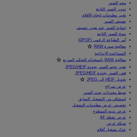
محو الصور
تدوير الصور الثابتة
تغيير معلومات اتجاه الأفلام
تصنيف الصور
حماية الصور عند تعيين تصنيف
نسخ الصور الثابتة
أمر الطباعة الرقمي (DPOF)
معالجة صورة RAW‏
المساعدة الإبداعية
معالجة RAW باستخدام التحكم السريع‏
تغيير حجم الصور بجودة JPEG/HEIF
قص الصور بجودة JPEG/HEIF
تحويل HEIF إلى JPEG‏
عرض شرائح
ضبط محددات بحث الصور
استئناف من التشغيل السابق
تخصيص عرض معلومات التشغيل
عرض تنبيه السطوع
عرض نقطة AF
شبكة عرض
عداد تشغيل أفلام