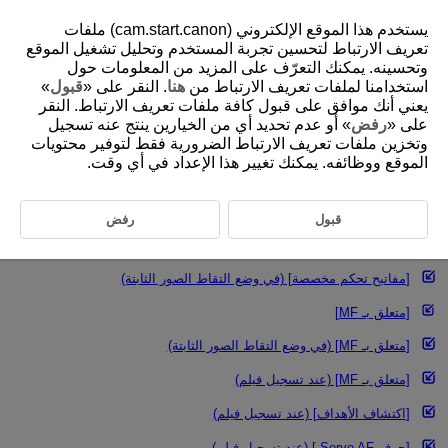
يستخدم هذا الموقع الإلكتروني (cam.start.canon) ملفات
تعريف الارتباط لتحسين تجربة المستخدم وتحليل تشغيل الموقع
وتحسينه. يمكنك التعرّف على المزيد من المعلومات حول
استخدامنا لملفات تعريف الارتباط من
هنا
. النقر على «
قبول
»
D388-137
يعني أنك موافق على قبول كافة ملفات تعريف الارتباط. النقر
تخصيص وظائف الضبط البؤري التلقائي
على «
رفض
» أو عدم تحديد أي من الخيارين ينتج عنه تسجيل
وتخزين ملفات تعريف الارتباط الضرورية فقط لتوفير محتويات
الموقع ووظائفه. يمكنك تغيير هذا الإعداد في أي وقت.
[
تخصيص تشغيل AF
]
[
تخصيص تشغيل AF
] (في وضع التقاط الصور الثابتة)
قبول
رفض
[
مفاتيح تحكم مخصصة
]
[
مفاتيح تحكم مخصصة
] (في وضع التقاط الصور الثابتة)
[
متعلق بـ MF
]
[
متعلق بـ MF
] (في وضع التقاط الصور الثابتة)
[
متعلق بـ MF
] (عند تسجيل فيلم)
[
اكتشاف الأهداف
] (عند تسجيل فيلم)
[
حرف Servo AF.‏
] (عند تسجيل فيلم)