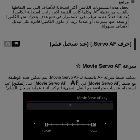
مرتفع
تجعل هذه المستويات الكاميرا أكثر استجابةً للأهداف التي يتم التقاطها
بالقرب من نقطة AF. وكلما كانت القيمة أكبر، زادت استجابة الكاميرا.
يُعد هذا فعالًا عندما ترغب في الاستمرار في تتبع هدف يتحرك نحو الكاميرا
أو يبتعد عنها بسرعة، أو عندما تريد أن تكون الكاميرا قادرة على تبديل
الأهداف بسهولة.
[
حرف Servo AF.‏
] (عند تسجيل فيلم)
سرعة Movie Servo AF
يمكنك ضبط سرعة AF بالنسبة لـ Movie Servo AF. يتم تمكين هذه الوظيفة
مع ضبط [
Movie Servo AF
] في [
:
Movie Servo AF
] على [
تمكين
] عند
استخدام عدسات متوافقة مع النقل البطيء للتركيز أثناء عملية تسجيل الفيلم*