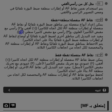
:
مثل كل من رأسي/أفقي
ينم استخدام نفس نقاط AF أو إطارات منطقة ضبط البؤرة تلقائيًا في
وضعي التصوير الرأسي والأفقي.
:
نقاط AF منفصلة:منطقة+نقطة
يمكن إعداد أنواع منفصلة من مناطق ضبط البؤرة تلقائيًا أو نقاط AF
منفصلة أو إطارات منطقة AF لكل اتجاه للكاميرا ((١) أفقي و(٢) رأسي مع
مقبض الكاميرا العلوي، و(٣) رأسي مع مقبض كاميرا سفلي (
)).
مفيد عند التبديل إلى مناطق أخرى لضبط البؤرة تلقائيًا أو أوضاع لنقاط AF
أو إطارات منطقة ضبط البؤرة تلقائيًا بناءً على اتجاه الكاميرا.
يتم الاحتفاظ بمناطق ضبط البؤرة تلقائيًا ونقاط AF أو إطارات منطقة AF
والمخصصة لكل اتجاه من اتجاهات الكاميرا الثلاثة.
:
نقاط AF منفصلة:نقطة فقط
يمكن ضبط نقاط AF منفصلة أو إطارات منطقة AF لكل اتجاه كاميرا ((١)
أفقي، (٢) عمودي مع تحريك مقبض الكاميرا لأعلى، (٣) عمودي مع تحريك
مقبض الكاميرا لأسفل). مفيد عند التبديل إلى نقاط AF الأخرى، أو إطارات
منطقة AF بناءً على اتجاه الكاميرا.
تُحفظ مواضع نقاط AF أو إطارات منطقة AF والمخصصة لكل اتجاه من
اتجاهات الكاميرا الثلاثة.
تنبيه
[
متعلق بـ MF
]