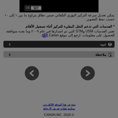
يمكن تعديل سرعة التركيز البؤري التلقائي ضمن نطاق يتراوح ما بين ١ إلى ١٠
حسب نمط التصوير.
* العدسات التي تدعم النقل البطيء للتركيز أثناء تسجيل الأفلام
تعتبر العدسات USM وSTM التي تم اصدارها في عام ٢٠٠٩ وما بعده متوافقة.
للحصول على معلومات، ارجع إلى موقع Canon (
).
تنبيه
ملاحظة
نبذة عن هذا الموقع الإلكتروني
سياسة ملفات تعريف الارتباط
© CANON INC. 2026