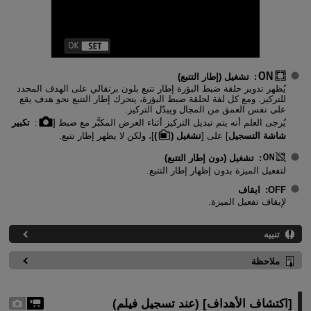
:
تشغيل (إطار التتبع)
يُظهر تدوير حلقة ضبط البؤرة إطار تتبع بلون برتقالي على الهدف المحدد
للتركيز. ومع كل لفة لحلقة ضبط البؤرة، يتحرك إطار التتبع نحو هدف يقع
على نفس العمق من المجال ويبدّل التركيز.
يُرجى العلم أنه يتم تبديل التركيز أثناء العرض المكبَّر مع ضبط [
:
تكبير
شاشة التسجيل
] على [
تشغيل (
)
]، ولكن لا يظهر إطار تتبع.
:
تشغيل (دون إطار التتبع)
لتفعيل الميزة بدون إظهار إطار التتبع.
OFF
:
ايقاف
لإيقاف تفعيل الميزة.
تنبيه
ملاحظة
[
اكتشاف الأهداف
] (عند تسجيل فيلم)