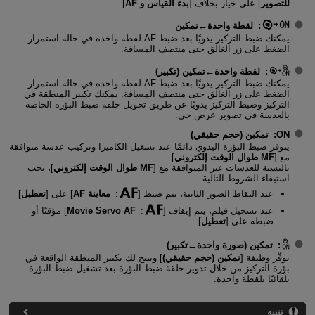
للتصوير
] على خيار بخلاف [
بدء القياس و AF
].
:
لقطة واحدة←تمكين
يمكنك ضبط التركيز يدويًا بعد ضبط AF لقطة واحدة في حالة استمرار
الضغط على زر الغالق حتى منتصف المسافة.
:
لقطة واحدة←تمكين (تكبير)
يمكنك ضبط التركيز يدويًا بعد ضبط AF لقطة واحدة في حالة استمرار
الضغط على زر الغالق حتى منتصف المسافة. يمكنك تكبير المنطقة في
التركيز وضبط التركيز يدويًا عن طريق تحويل حلقة ضبط البؤرة الخاصة
بالعدسة في تصوير عرض حي.
ON
:
تمكين (حجم حقيقي)
يتوفر ضبط البؤرة اليدوي دائمًا عند تشغيل الكاميرا وتركيب عدسة متوافقة
مع [
MF طوال الوقت إلكتروني
].
بالنسبة للعدسات غير المتوافقة مع [
MF طوال الوقت إلكتروني
]، يجب
استيفاء الشروط التالية.
عند التقاط الصور الثابتة، يتم ضبط [
:
معاينة AF
] على [
تعطيل
]
عند تسجيل فيلم، يتم إيقاف [
:
Movie Servo AF
] مؤقتًا أو
ضبطه على [
تعطيل
]
:
تمكين (صورة واحدة←تكبير)
يوفّر وظيفة [
تمكين (حجم حقيقي)
] ويتيح لك تكبير المنطقة الواقعة في
بؤرة التركيز من خلال تدوير حلقة ضبط البؤرة بعد تشغيل ضبط البؤرة
تلقائيًا بلقطة واحدة.
تنبيه