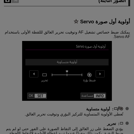
الصور الثابتة)
أولوية أول صورة Servo
يمكنك ضبط خصائص تشغيل AF وتوقيت تحرير الغالق لللقطة الأولى باستخدام
Servo AF.
:
أولوية متساوية
تُعطى الأولوية المتساوية للتركيز البؤري وتوقيت تحرير الغالق.
:
تحرير
يؤدي الضغط على زر الغالق إلى التقاط الصورة على الفور حتى لو لم يتم
ضبط البؤرة. يكون ذلك مفيدًا عندما تريد إعطاء الأولوية لالتقاط اللحظة