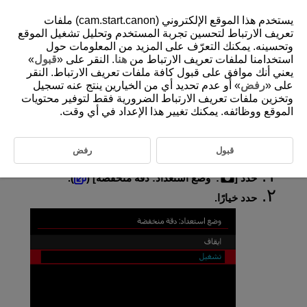
يستخدم هذا الموقع الإلكتروني (cam.start.canon) ملفات
تعريف الارتباط لتحسين تجربة المستخدم وتحليل تشغيل الموقع
وتحسينه. يمكنك التعرّف على المزيد من المعلومات حول
استخدامنا لملفات تعريف الارتباط من
هنا
. النقر على «
قبول
»
D388-119
يعني أنك موافق على قبول كافة ملفات تعريف الارتباط. النقر
وضع الاستعداد: دقة منخفضة
على «
رفض
» أو عدم تحديد أي من الخيارين ينتج عنه تسجيل
وتخزين ملفات تعريف الارتباط الضرورية فقط لتوفير محتويات
الموقع ووظائفه. يمكنك تغيير هذا الإعداد في أي وقت.
اضبط الوضع على [
تشغيل
] للحفاظ على طاقة البطارية والتحكم في ارتفاع
درجة حرارة الكاميرا أثناء وضع الاستعداد.
نتيجة لذلك، ربما يتيح لك هذا الأمر إمكانية تسجيل الأفلام لفترة أطول.
قبول
رفض
حدد [
:
وضع استعداد: دقة منخفضة
] (
).
حدد خيارًا.