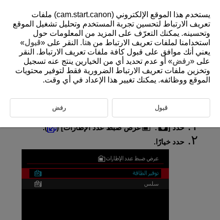
يستخدم هذا الموقع الإلكتروني (cam.start.canon) ملفات
تعريف الارتباط لتحسين تجربة المستخدم وتحليل تشغيل الموقع
وتحسينه. يمكنك التعرّف على المزيد من المعلومات حول
استخدامنا لملفات تعريف الارتباط من
هنا
. النقر على «
قبول
»
D388-116
يعني أنك موافق على قبول كافة ملفات تعريف الارتباط. النقر
عرض معدل الإطار
على «
رفض
» أو عدم تحديد أي من الخيارين ينتج عنه تسجيل
وتخزين ملفات تعريف الارتباط الضرورية فقط لتوفير محتويات
الموقع ووظائفه. يمكنك تغيير هذا الإعداد في أي وقت.
يمكنك ضبط معدل إطارات العرض لشاشة التصوير أثناء التقاط الصور الثابتة.
اختر ما إذا كنت تريد الحفاظ على طاقة البطارية أو استخدام معدل إطارات
عالٍ للعرض.
قبول
رفض
حدد [
:
عرض ضبط عدد الإطارات
] (
).
حدد خيارًا.