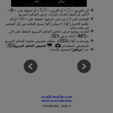
أدِر القرص
أو القرص
أو اضغط على
لأعلى أو أسفل لتحديد خيارات عرض التحكم السريع.
للعناصر التي لا ترغب في عرضها، اضغط على
لإزالة
علامة الاختيار [
]. لا يمكن [
] مسح العلامة من كل العناصر
في وقت واحد.
لتحديد موضع عرض عناصر التحكم السريع، اضغط على الزر
أثناء عرض [
].
مع تحديد [
] ([
])، يمكنك تخصيص شاشة التحكم السريع
المخصص باستخدام [
:
تخصيص التحكم السريع
].
حدد [
موافق
] لتسجيل الإعداد.
نبذة عن هذا الموقع الإلكتروني
سياسة ملفات تعريف الارتباط
© CANON INC. 2026