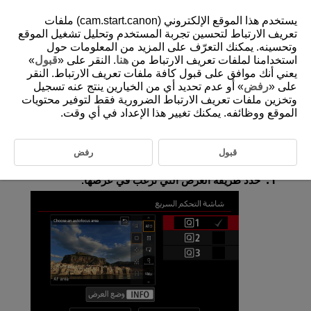
يستخدم هذا الموقع الإلكتروني (cam.start.canon) ملفات
تعريف الارتباط لتحسين تجربة المستخدم وتحليل تشغيل الموقع
وتحسينه. يمكنك التعرّف على المزيد من المعلومات حول
استخدامنا لملفات تعريف الارتباط من
هنا
. النقر على «
قبول
»
D388-114
يعني أنك موافق على قبول كافة ملفات تعريف الارتباط. النقر
شاشة التحكم السريع
على «
رفض
» أو عدم تحديد أي من الخيارين ينتج عنه تسجيل
وتخزين ملفات تعريف الارتباط الضرورية فقط لتوفير محتويات
الموقع ووظائفه. يمكنك تغيير هذا الإعداد في أي وقت.
يمكنك تغيير طرق عرض التحكم السريع (
) المتوفرة أثناء تسجيل الفيلم.
قبول
رفض
حدد [
:
شاشة التحكم السريع
] (
).
حدد طريقة العرض التي ترغب في عرضها.