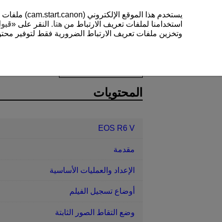
يستخدم هذا 
استخدامنا لملفات تعريف الارتباط من
هنا
. النقر على «
قبو
وتخزين ملفات تعريف الارتباط الضرورية فقط لتوفير محتوي
EOS R6 V
التصوير والتسجيل
رمز 
D388-106
المحتويات
EOS R6 V
مقدمة
الإعداد والعمليات الأساسية
أوضاع تسجيل الفيلم
وضع التقاط الصور الثابتة