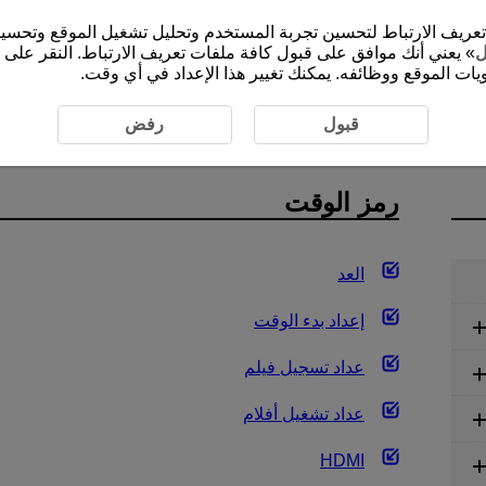
الموقع الإلكتروني (cam.start.canon) ملفات تعريف الارتباط لتحسين تجربة المستخدم وتحليل ت
ل
» يعني أنك موافق على قبول كافة ملفات تعريف الارتباط. النقر على 
ات الموقع ووظائفه. يمكنك تغيير هذا الإعداد في أي وقت.
الوقت
قبول
رفض
رمز الوقت
العد
إعداد بدء الوقت
عداد تسجيل فيلم
عداد تشغيل أفلام
HDMI