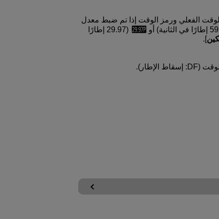
قت الفعلي ورمز الوقت إذا تم ضبط معدل
(29.97 إطارًا
كين
].
الإطار).