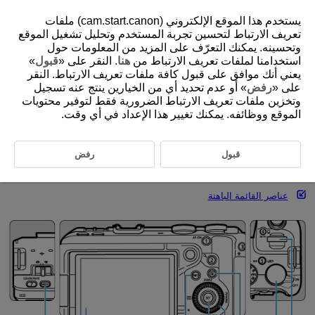
يستخدم هذا الموقع الإلكتروني (cam.start.canon) ملفات
تعريف الارتباط لتحسين تجربة المستخدم وتحليل تشغيل الموقع
وتحسينه. يمكنك التعرّف على المزيد من المعلومات حول
استخدامنا لملفات تعريف الارتباط من
هنا
. النقر على «
قبول
»
D388-025
يعني أنك موافق على قبول كافة ملفات تعريف الارتباط. النقر
عمليات القائمة وإعداداتها
على «
رفض
» أو عدم تحديد أي من الخيارين ينتج عنه تسجيل
وتخزين ملفات تعريف الارتباط الضرورية فقط لتوفير محتويات
الموقع ووظائفه. يمكنك تغيير هذا الإعداد في أي وقت.
شاشة قائمة المنطقة الأساسية
شاشة قائمة المنطقة الإبداعية
قبول
رفض
إجراء إعداد القائمة
عناصر القائمة الباهتة